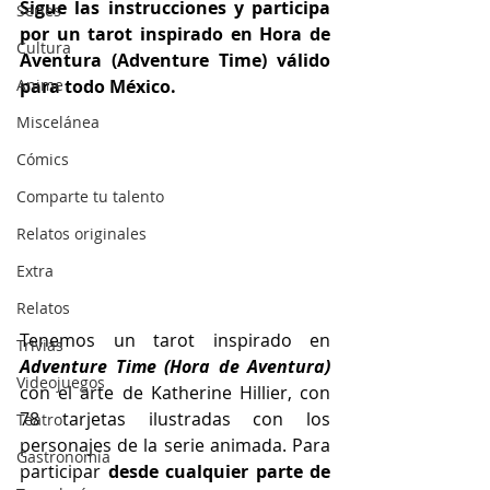
Sigue las instrucciones y participa 
Series
por un 
tarot inspirado en Hora de 
Cultura
Aventura (Adventure Time
) válido 
Anime
para todo México.
Miscelánea
Cómics
Comparte tu talento
Relatos originales
Extra
Relatos
Tenemos un tarot inspirado en 
Trivias
Adventure Time (Hora de Aventura) 
Videojuegos
con el arte de Katherine Hillier, con 
78 tarjetas ilustradas con los 
Teatro
personajes de la serie animada. Para 
Gastronomía
participar 
desde cualquier parte de 