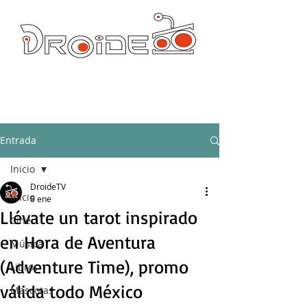
DROIDE TV: CULTURA POP Y PRODUCCION ORIGINAL
droidetv@gmail.com
Entrada
Inicio
DroideTV
Inicio
8 ene
Llévate un tarot inspirado
Cine
en Hora de Aventura
Música
(Adventure Time), promo
Libros
válida todo México
Mascotas