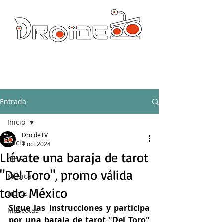
DROIDE TV: CULTURA POP Y PRODUCCION ORIGINAL
droidetv@gmail.com
Entrada
Inicio
DroideTV
Inicio
1 oct 2024
Llévate una baraja de tarot
Cine
"Del Toro", promo válida
Música
todo México
Libros
Sigue las instrucciones y participa 
Mascotas
por una baraja de tarot "Del Toro" 