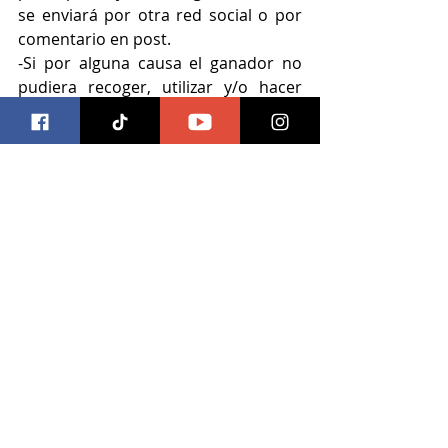
se enviará por otra red social o por 
comentario en post.
-Si por alguna causa el ganador no 
pudiera recoger, utilizar y/o hacer 
efectivo el obsequio obtenido por 
razones ajenas al organizador, no 
tendrá derecho a exigir 
compensación alguna.
-En caso de que el ganador no pueda 
ser localizado o no le interese el 
obsequio, la organizadora dispondrá 
del obsequio ofrecido como mejor 
convenga a sus intereses.
-La promoción queda fuera de la 
responsabilidad de X, y Meta. La 
participación de cada usuario en la 
promoción será bajo su propia 
responsabilidad.
-La promoción no está patrocinada, 