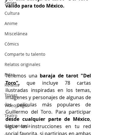
Series
válido para todo México.
Cultura
Anime
Miscelánea
Cómics
Comparte tu talento
Relatos originales
Extra
Tenemos una 
baraja de tarot "Del 
Toro",
 que incluye 78 cartas 
Relatos
ilustradas 
inspiradas en los temas, 
Trivias
imágenes y personajes de algunas de 
las películas más populares de 
Videojuegos
Guillermo del Toro
. Para participar 
Teatro
desde cualquier parte de México
, 
sigue las instrucciones en tu red 
Gastronomía
social favorita, si participas en ambas 