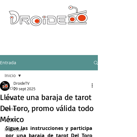
DROIDE TV: CULTURA POP Y PRODUCCION ORIGINAL
droidetv@gmail.com
Entrada
Inicio
DroideTV
Inicio
29 sept 2025
Llévate una baraja de tarot
Cine
Del Toro, promo válida todo
Música
México
Libros
Sigue las instrucciones y participa 
Mascotas
por una baraja de tarot Del Toro 