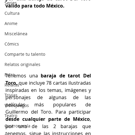
Series
válido para todo México.
Cultura
Anime
Miscelánea
Cómics
Comparte tu talento
Relatos originales
Extra
Tenemos una 
baraja de tarot Del 
Toro,
 que incluye 78 cartas ilustradas 
Relatos
inspiradas en los temas, imágenes y 
Trivias
personajes de algunas de las 
películas más populares de 
Videojuegos
Guillermo del Toro
. Para participar 
Teatro
desde cualquier parte de México
, 
por una de las 2 barajas que 
Gastronomía
tenemos, sigue las instrucciones en 