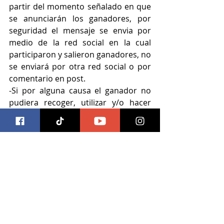
partir del momento señalado en que 
se anunciarán los ganadores, por 
seguridad el mensaje se envia por 
medio de la red social en la cual 
participaron y salieron ganadores, no 
se enviará por otra red social o por 
comentario en post.
-Si por alguna causa el ganador no 
pudiera recoger, utilizar y/o hacer 
efectivo el obsequio obtenido por 
razones ajenas al organizador, no 
tendrá derecho a exigir 
compensación alguna.
-En caso de que el ganador no pueda 
ser localizado o no le interese el 
obsequio, la organizadora dispondrá 
del obsequio ofrecido como mejor 
convenga a sus intereses.
-La promoción queda fuera de la 