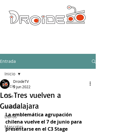
DROIDE TV: CULTURA POP Y PRODUCCION ORIGINAL
droidetv@gmail.com
Entrada
Inicio
DroideTV
Inicio
5 jun 2022
Los Tres vuelven a
Cine
Guadalajara
Música
La emblemática agrupación 
Libros
chilena vuelve el 7 de junio para 
Mascotas
presentarse en el C3 Stage