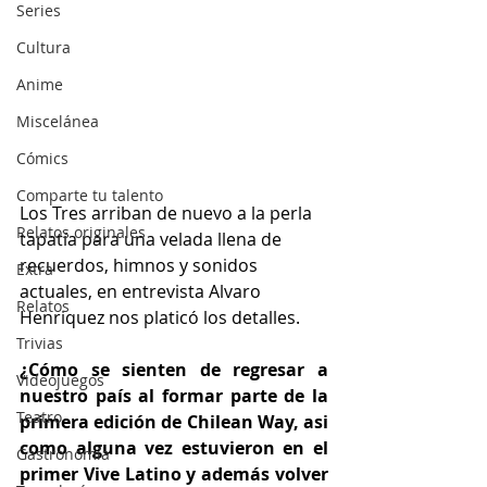
Series
Cultura
Anime
Miscelánea
Cómics
Comparte tu talento
Los Tres arriban de nuevo a la perla 
Relatos originales
tapatía para una velada llena de 
recuerdos, himnos y sonidos 
Extra
actuales, en entrevista Alvaro 
Relatos
Henriquez nos platicó los detalles. 
Trivias
¿Cómo se sienten de regresar a 
Videojuegos
nuestro país al formar parte de la 
Teatro
primera edición de Chilean Way, asi 
como alguna vez estuvieron en el 
Gastronomía
primer Vive Latino y además volver 