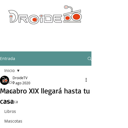
DROIDE TV: CULTURA POP Y PRODUCCION ORIGINAL
droidetv@gmail.com
Entrada
Inicio
DroideTV
Inicio
7 ago 2020
Macabro XIX llegará hasta tu
Cine
casa
Música
Libros
Mascotas