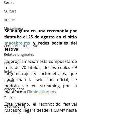
Series
Cultura
Anime
Miscelánea
Se inaugura en una ceremonia por 
Youtube el 25 de agosto en el sitio 
Cómics
macabro.mx
 y redes sociales del 
Comparte tu talento
festival
Relatos originales
La programación está compuesta de 
Extra
más de 70 títulos, de los cuales 69 
Relatos
largometrajes y cortometrajes, que 
conforman la selección oficial, se 
Trivias
podrán ver en streaming por la 
Videojuegos
plataforma 
Filminlatino.mx
Teatro
Este verano, el reconocido festival 
Gastronomía
Macabro llegará desde la CDMX hasta 