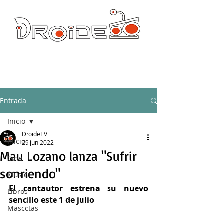
DROIDE TV: CULTURA POP Y PRODUCCION ORIGINAL
droidetv@gmail.com
Entrada
Inicio
DroideTV
Inicio
29 jun 2022
Mau Lozano lanza "Sufrir
Cine
sonriendo"
Música
El cantautor estrena su nuevo 
Libros
sencillo este 1 de julio
Mascotas