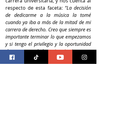
carrera universitaria, y nos cuenta al 
respecto de esta faceta: 
“La decisión 
de dedicarme a la música la tomé 
cuando ya iba a más de la mitad de mi 
carrera de derecho. Creo que siempre es 
importante terminar lo que empezamos 
y si tengo el privilegio y la oportunidad 
de tener un título universitario nunca 
estuvo en mi mente desperdiciarlo”.
https://www.youtube.com/watch?
v=HuwGH76w8dI
“
Sufrir Sonriendo
”, 
nuevo tema 