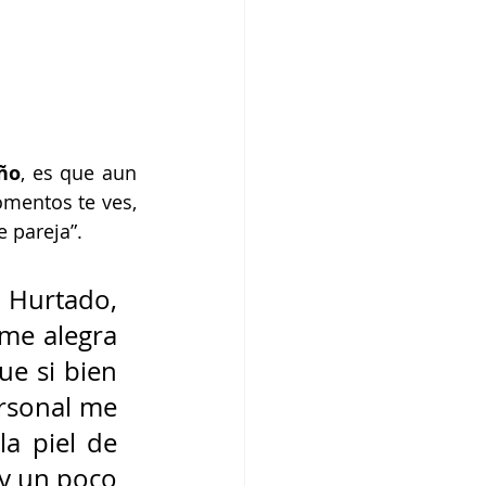
eño
, es que aun 
mentos te ves, 
 pareja”. 
 Hurtado, 
me alegra 
e si bien 
ersonal me 
a piel de 
y un poco 