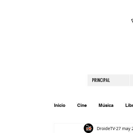
PRINCIPAL
Inicio
Cine
Música
Lib
DroideTV
27 may 
Comparte tu talento
Relato