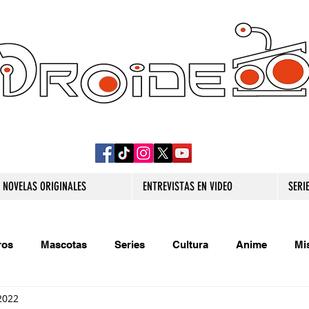
DROIDE TV: CULTURA POP Y PRODUCCION
ORIGINAL
NOVELAS ORIGINALES
ENTREVISTAS EN VIDEO
SERI
ros
Mascotas
Series
Cultura
Anime
Mi
2022
s originales
Extra
Relatos
Trivias
Videojueg