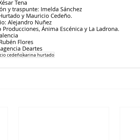
 Xésar Tena
ión y traspunte: Imelda Sánchez
 Hurtado y Mauricio Cedeño.
io: Alejandro Nuñez
 Producciones, Ánima Escénica y La Ladrona.
alencia
Rubén Flores
Lagencia Deartes
cio cedeño
karina hurtado