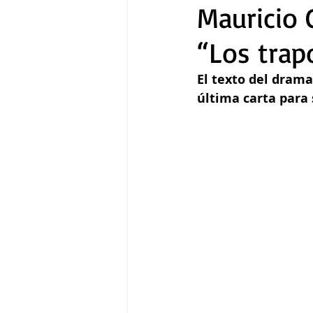
Mauricio 
“Los trap
Gastronomía
Tecnología
El texto del dram
última carta para 