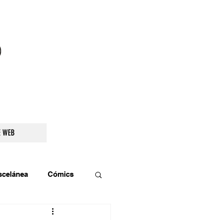
droidetv@gmail.com
E WEB
scelánea
Cómics
os
Teatro