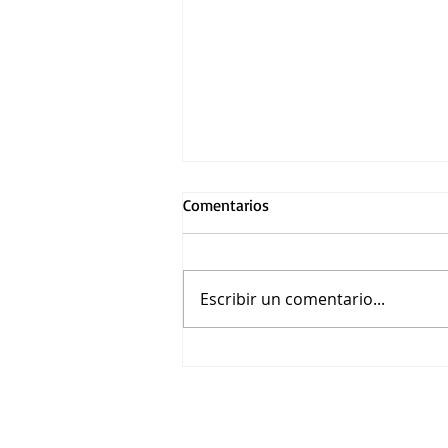
Comentarios
Escribir un comentario...
Ana Serradilla, Erick Elías, Alex
de la Madrid, Diego Klein,
Daniel Haddad y Tato
Alexander protagonizan El
Método Grönholm