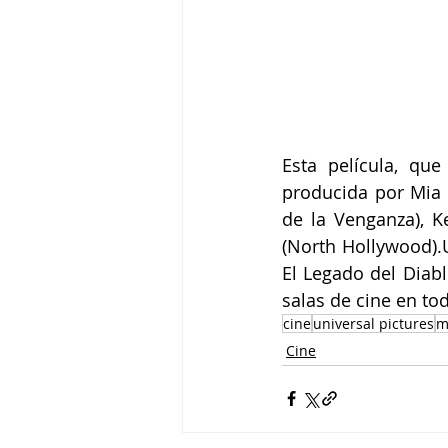
Esta película, que
producida por Mia G
de la Venganza), K
(North Hollywood).U
El Legado del Diabl
salas de cine en tod
cine
universal pictures
m
Cine