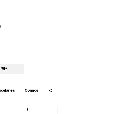
droidetv@gmail.com
E WEB
scelánea
Cómics
os
Teatro