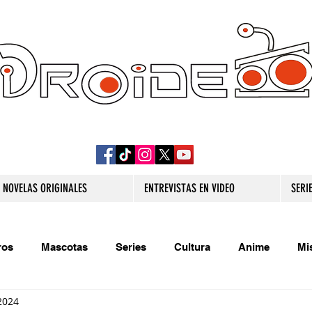
DROIDE TV: CULTURA POP Y PRODUCCION
ORIGINAL
NOVELAS ORIGINALES
ENTREVISTAS EN VIDEO
SERI
ros
Mascotas
Series
Cultura
Anime
Mi
2024
s originales
Extra
Relatos
Trivias
Videojueg