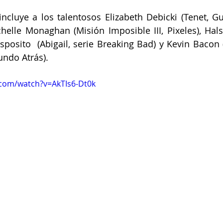
ncluye a los talentosos Elizabeth Debicki (Tenet, Gu
chelle Monaghan (Misión Imposible III, Pixeles), Hals
Esposito  (Abigail, serie Breaking Bad) y Kevin Bacon 
undo Atrás).
.com/watch?v=AkTIs6-Dt0k