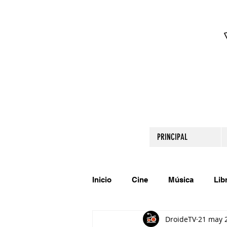
PRINCIPAL
Inicio
Cine
Música
Lib
DroideTV
21 may 
Comparte tu talento
Relato