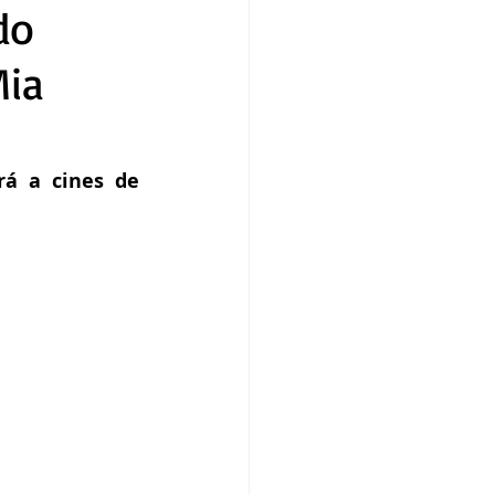
do
Mia
rá a cines de 