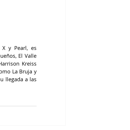
 X y Pearl, es 
eños, El Valle 
arrison Kreiss 
omo La Bruja y 
 llegada a las 