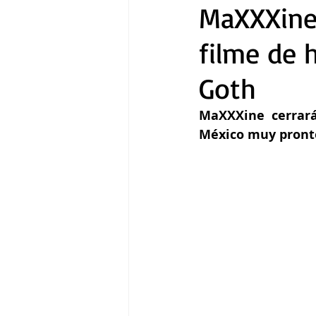
MaXXXine:
filme de 
Gastronomía
Tecnología
Goth
MaXXXine cerrará 
México muy pront