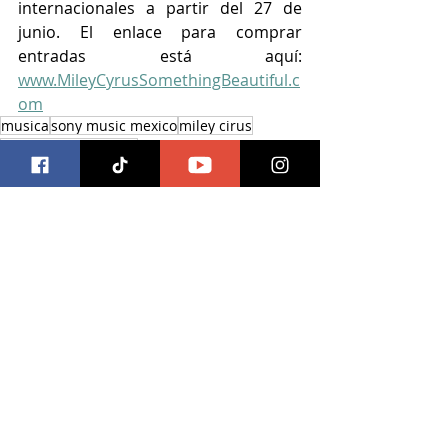
internacionales a partir del 27 de 
junio. El enlace para comprar 
entradas está aquí: 
www.MileyCyrusSomethingBeautiful.c
om
musica
sony music mexico
miley cirus
something beautiful
Música
Entradas recientes
Ver todo