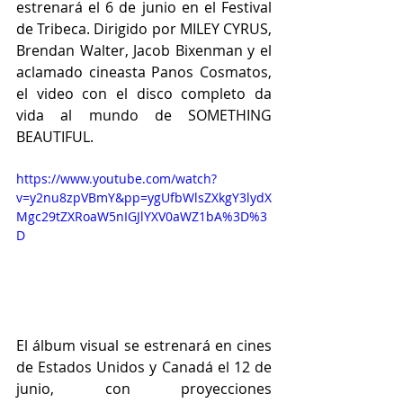
estrenará el 6 de junio en el Festival 
de Tribeca. Dirigido por MILEY CYRUS, 
Brendan Walter, Jacob Bixenman y el 
aclamado cineasta Panos Cosmatos, 
el video con el disco completo da 
vida al mundo de SOMETHING 
BEAUTIFUL.
https://www.youtube.com/watch?
v=y2nu8zpVBmY&pp=ygUfbWlsZXkgY3lydX
Mgc29tZXRoaW5nIGJlYXV0aWZ1bA%3D%3
D
El álbum visual se estrenará en cines 
de Estados Unidos y Canadá el 12 de 
junio, con proyecciones 