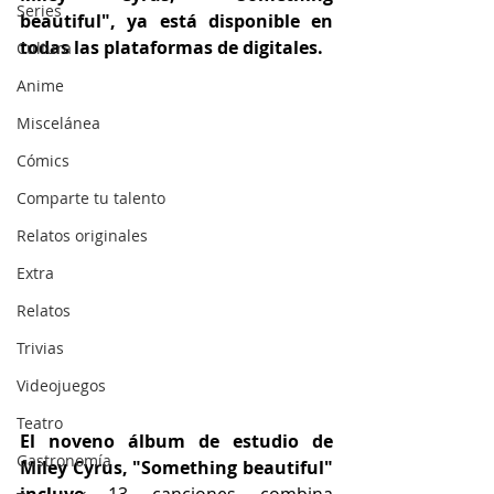
Series
beautiful", ya está disponible en 
todas las plataformas de digitales.
Cultura
Anime
Miscelánea
Cómics
Comparte tu talento
Relatos originales
Extra
Relatos
Trivias
Videojuegos
Teatro
El noveno álbum de estudio de 
Gastronomía
Miley Cyrus, "Something beautiful" 