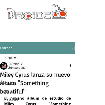
DROIDE TV: CULTURA POP Y PRODUCCION ORIGINAL
droidetv@gmail.com
Entrada
Inicio
DroideTV
Inicio
30 may 2025
Miley Cyrus lanza su nuevo
Cine
álbum "Something
Música
beautiful"
Libros
El noveno álbum de estudio de 
Mascotas
Miley Cyrus, "Something 