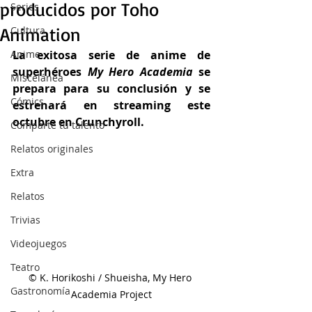
producidos por Toho
Series
Animation
Cultura
Anime
La exitosa serie de anime de 
superhéroes 
My Hero Academia
 se 
Miscelánea
prepara para su conclusión y se 
Cómics
estrenará en streaming este 
octubre en Crunchyroll.
Comparte tu talento
Relatos originales
Extra
Relatos
Trivias
Videojuegos
Teatro
© K. Horikoshi / Shueisha, My Hero 
Gastronomía
Academia Project