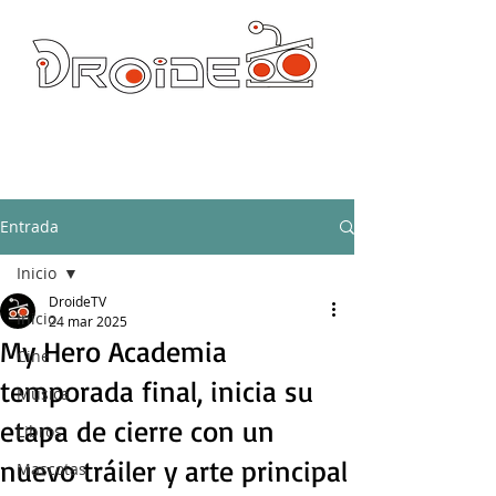
DROIDE TV: CULTURA POP Y PRODUCCION ORIGINAL
droidetv@gmail.com
Entrada
Inicio
DroideTV
Inicio
24 mar 2025
My Hero Academia
Cine
temporada final, inicia su
Música
etapa de cierre con un
Libros
nuevo tráiler y arte principal
Mascotas