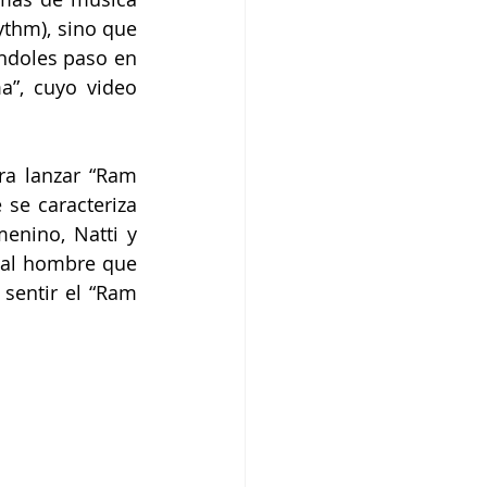
ythm), sino que 
ndoles paso en 
”, cuyo video 
a lanzar “Ram 
e caracteriza 
enino, Natti y 
al hombre que 
sentir el “Ram 