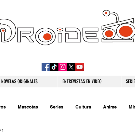
DROIDE TV: CULTURA POP Y PRODUCCION
ORIGINAL
NOVELAS ORIGINALES
ENTREVISTAS EN VIDEO
SERI
ros
Mascotas
Series
Cultura
Anime
Mi
21
s originales
Extra
Relatos
Trivias
Videojueg