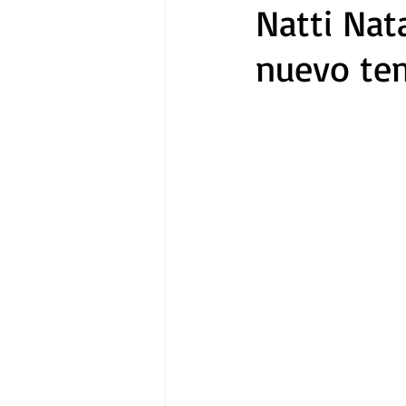
Natti Nat
nuevo te
Gastronomía
Tecnología