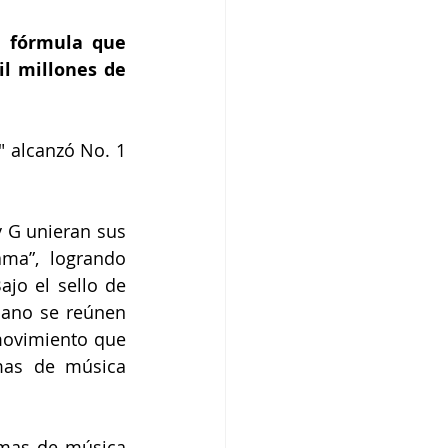
 fórmula que 
l millones de 
 alcanzó No. 1 
 G unieran sus 
ma”, logrando 
o el sello de 
bano se reúnen 
ovimiento que 
mas de música 
rmas de música 