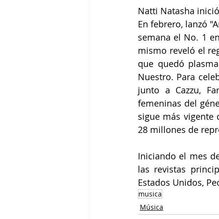
Natti Natasha inició
En febrero, lanzó "A
semana el No. 1 en l
mismo reveló el re
que quedó plasmad
Nuestro. Para celeb
junto a Cazzu, Fa
femeninas del géne
sigue más vigente 
28 millones de rep
Iniciando el mes de
las revistas princ
Estados Unidos, Pe
musica
Música