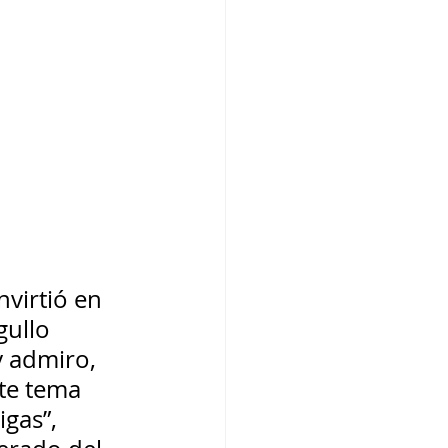
virtió en 
ullo 
 admiro, 
te tema 
gas”, 