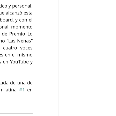
ico y personal. 
ue alcanzó esta 
board, y con el 
ional, momento 
 de Premio Lo 
no “Las Nenas” 
 cuatro voces 
s en el mismo 
s en YouTube y 
tada de una de 
n latina 
#1
 en 