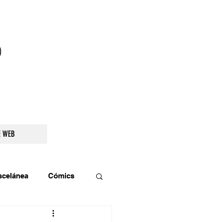
droidetv@gmail.com
E WEB
scelánea
Cómics
os
Teatro