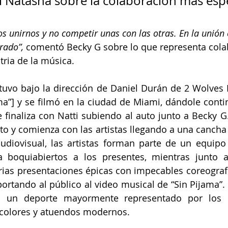
i Natasha sobre la colaboración más esp
 unirnos y no competir unas con las otras. En la unión e
rado”,
 comentó Becky G sobre lo que representa cola
tria de la música. 
tuvo bajo la dirección de Daniel Durán de 2 Wolves F
ma”] y se filmó en la ciudad de Miami, dándole contin
 finaliza con Natti subiendo al auto junto a Becky G. 
 y comienza con las artistas llegando a una cancha 
udiovisual, las artistas forman parte de un equipo
 boquiabiertos a los presentes, mientras junto 
rias presentaciones épicas con impecables coreografí
ortando al público al video musical de “Sin Pijama”. E
en un deporte mayormente representado por los 
s colores y atuendos modernos.