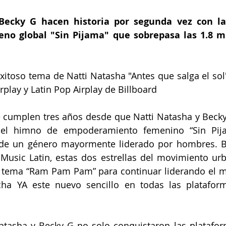
Becky G hacen historia por segunda vez con la
no global "Sin Pijama" que sobrepasa las 1.8 mi
.
xitoso tema de Natti Natasha "Antes que salga el sol"
Airplay y Latin Pop Airplay de Billboard
e cumplen tres años desde que Natti Natasha y Becky
 el himno de empoderamiento femenino “Sin Pija
de un género mayormente liderado por hombres. Baj
Music Latin, estas dos estrellas del movimiento ur
 tema “Ram Pam Pam” para continuar liderando el m
ha YA este nuevo sencillo en todas las platafor
Natasha y Becky G no solo conquistaron las platafo