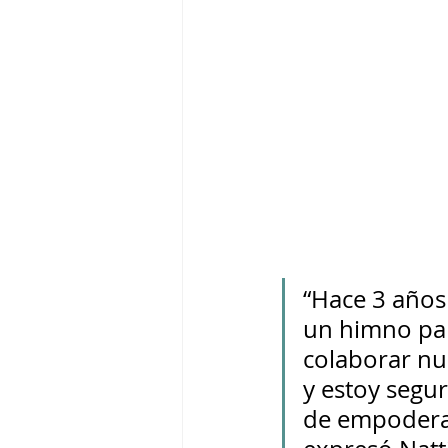
“Hace 3 años
un himno par
colaborar nu
y estoy segu
de empoderam