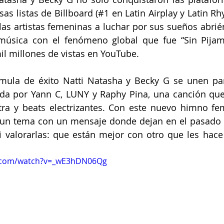
osas listas de Billboard (#1 en Latin Airplay y Latin Rh
 las artistas femeninas a luchar por sus sueños abrié
 música con el fenómeno global que fue “Sin Pijama
il millones de vistas en YouTube. 
mula de éxito Natti Natasha y Becky G se unen par
a por Yann C, LUNY y Raphy Pina, una canción que s
tra y beats electrizantes. Con este nuevo himno fem
 un tema con un mensaje donde dejan en el pasado 
 valorarlas: que están mejor con otro que les hace 
e.com/watch?v=_wE3hDN06Qg