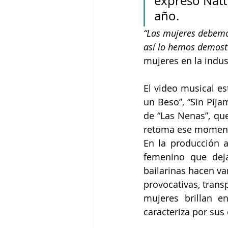
expresó Natt
año.
“Las mujeres debemos
así lo hemos demost
mujeres en la indus
El video musical es
un Beso”, “Sin Pija
de “Las Nenas”, que
retoma ese momento
En la producción a
femenino que deja
bailarinas hacen va
provocativas, transp
mujeres brillan 
caracteriza por su