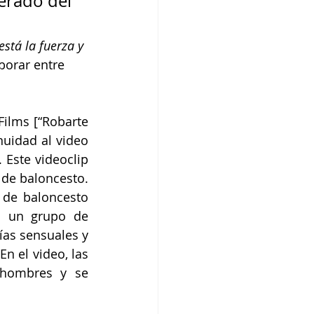
erado del 
stá la fuerza y 
borar entre 
ilms [“Robarte 
uidad al video 
Este videoclip 
de baloncesto. 
 de baloncesto 
a un grupo de 
as sensuales y 
n el video, las 
hombres y se 