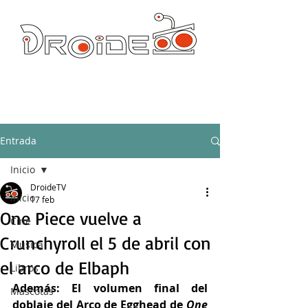
DROIDE TV: CULTURA POP Y PRODUCCION ORIGINAL
droidetv@gmail.com
Entrada
Inicio
DroideTV
Inicio
17 feb
One Piece vuelve a
Cine
Crunchyroll el 5 de abril con
Música
el arco de Elbaph
Libros
Además: El volumen final del 
Mascotas
doblaje del Arco de Egghead de 
One 