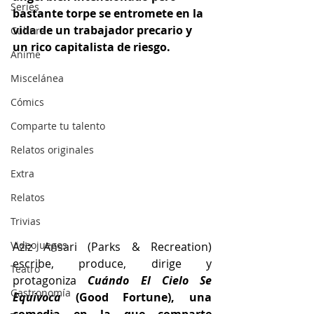
Series
bastante torpe se entromete en la 
vida de un trabajador precario y 
Cultura
un rico capitalista de riesgo.
Anime
Miscelánea
Cómics
Comparte tu talento
Relatos originales
Extra
Relatos
Trivias
Videojuegos
Aziz Ansari (Parks & Recreation) 
escribe, produce, dirige y 
Teatro
protagoniza 
Cuándo El Cielo Se 
Gastronomía
Equivoca
 (Good Fortune), una 