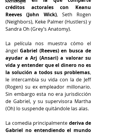
comedia en la que comparte 
Tecnología
créditos actorales con Keanu 
Reeves (John Wick)
, Seth Rogen 
(Neighbors), Keke Palmer (Hustlers) y 
Sandra Oh (Grey’s Anatomy).
La película nos muestra cómo el 
ángel 
Gabriel (Reeves) en busca de 
ayudar a Arj (Ansari) a valorar su 
vida y entender que el dinero no es 
la solución a todos sus problemas
, 
le intercambia su vida con la de Jeff 
(Rogen) su ex empleador millonario. 
Sin embargo esta no era jurisdicción 
de Gabriel, y su supervisora Martha 
(Oh) lo suspende quitándole las alas.
La comedia principalmente 
deriva de 
Gabriel no entendiendo el mundo 