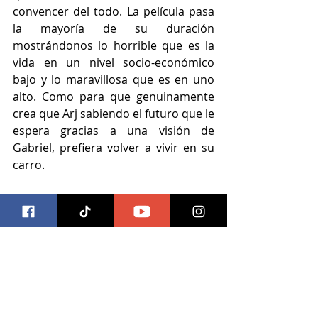
convencer del todo. La película pasa 
la mayoría de su duración 
mostrándonos lo horrible que es la 
vida en un nivel socio-económico 
bajo y lo maravillosa que es en uno 
alto. Como para que genuinamente 
crea que Arj sabiendo el futuro que le 
espera gracias a una visión de 
Gabriel, prefiera volver a vivir en su 
carro.
El mensaje que quiere comunicar 
está claro y tiene buena intención. 
Pero la ejecución con la que intenta 
comunicarlo yo personalmente no se 
la compro.