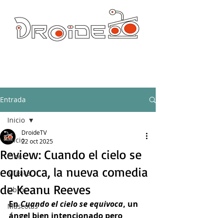
DROIDE TV: CULTURA POP Y PRODUCCION ORIGINAL
droidetv@gmail.com
Entrada
Inicio
DroideTV
Inicio
22 oct 2025
Review: Cuando el cielo se
Cine
equivoca, la nueva comedia
Música
de Keanu Reeves
Libros
En 
Cuando el cielo se equivoca
, un 
Mascotas
ángel bien intencionado pero 