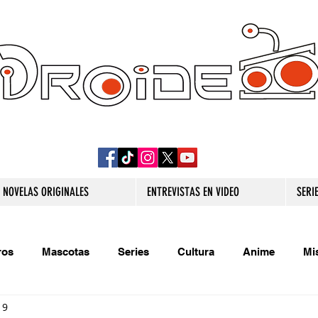
DROIDE TV: CULTURA POP Y PRODUCCION
ORIGINAL
NOVELAS ORIGINALES
ENTREVISTAS EN VIDEO
SERI
ros
Mascotas
Series
Cultura
Anime
Mi
19
s originales
Extra
Relatos
Trivias
Videojueg