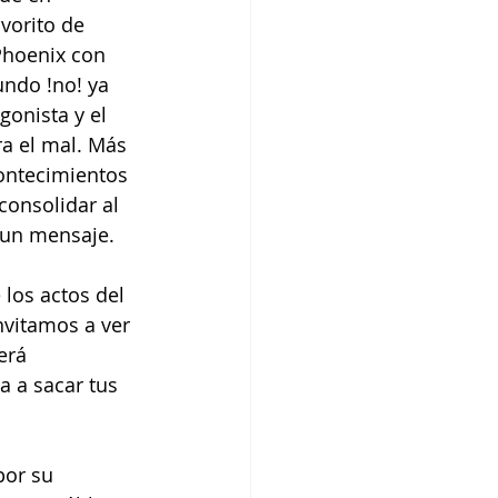
vorito de 
Phoenix con 
ndo !no! ya 
onista y el 
a el mal. Más 
ontecimientos 
onsolidar al 
o un mensaje.
los actos del 
nvitamos a ver 
erá 
a a sacar tus 
por su 