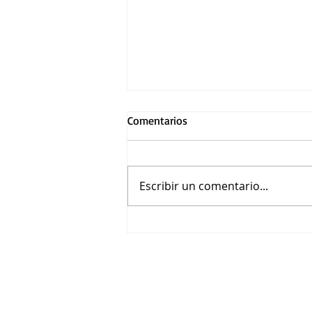
Comentarios
Escribir un comentario...
Asiste a la función premier de
El final de la Calle Oak en
Guadalajara por Warner Bros.
Pictures México