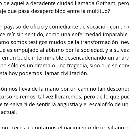
o de aquella decadente ciudad llamada Gotham, pero
je que pasa desapercibido entre la multitud?
 un payaso de oficio y comediante de vocación con un 
ce reír sin sentido, como una enfermedad imparable
como somos testigos mudos de la transformación inevi
e es empujado al abismo por la sociedad, y a su vez
, en un bucle interminable desencadenando un anar
 no sólo es un drama o una tragedia, sino que se conv
sta hoy podemos llamar civilización.
són nos lleva de la mano por un camino tan desconoci
scurso reiremos, tal vez lloraremos, pero de lo que pu
 te salvará de sentir la angustia y el escalofrío de un
 actual.
con creces al contarnos el nacimiento de un villano q