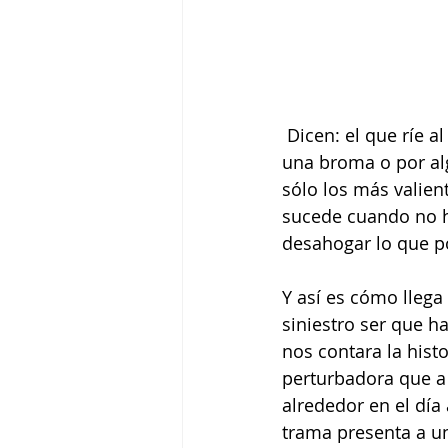
 Dicen: el que ríe al último ríe mejor, pero esta risa puede que no sea provocada por 
una broma o por alg
sólo los más valient
sucede cuando no ha
desahogar lo que p
Y así es cómo llega
siniestro ser que h
nos contara la histo
perturbadora que a 
alrededor en el día
trama presenta a un