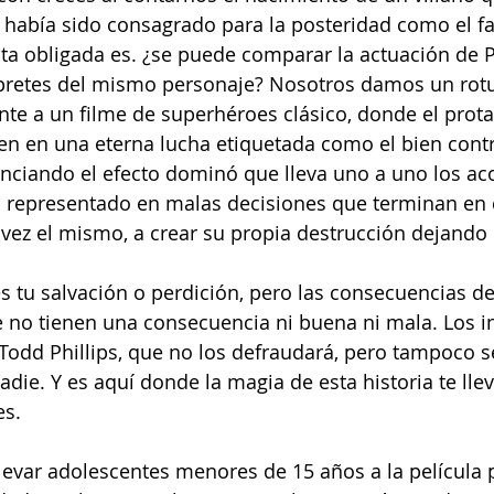
a había sido consagrado para la posteridad como el fa
ta obligada es. ¿se puede comparar la actuación de 
érpretes del mismo personaje? Nosotros damos un rotu
te a un filme de superhéroes clásico, donde el protag
n en una eterna lucha etiquetada como el bien contr
nciando el efecto dominó que lleva uno a uno los ac
a representado en malas decisiones que terminan en c
a vez el mismo, a crear su propia destrucción dejand
s tu salvación o perdición, pero las consecuencias de 
 no tienen una consecuencia ni buena ni mala. Los i
r Todd Phillips, que no los defraudará, pero tampoco s
die. Y es aquí donde la magia de esta historia te llev
s. 
evar adolescentes menores de 15 años a la película 