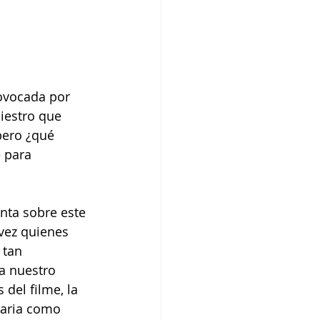
iestro que 
pero ¿qué 
 para 
nta sobre este 
vez quienes 
 tan 
a nuestro 
del filme, la 
iaria como 