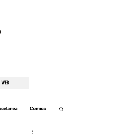
droidetv@gmail.com
E WEB
scelánea
Cómics
os
Teatro