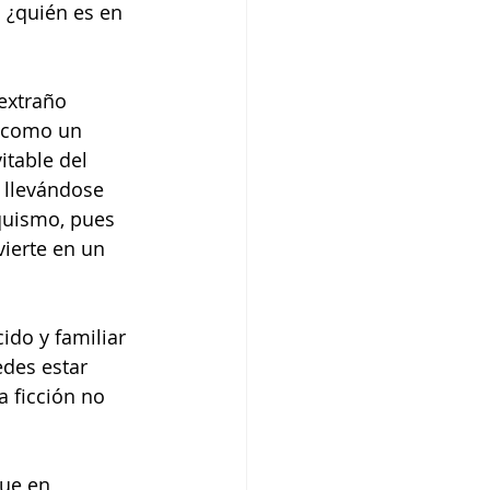
 ¿quién es en 
extraño 
 como un 
table del 
 llevándose 
quismo, pues 
ierte en un 
do y familiar 
edes estar 
a ficción no 
ue en 