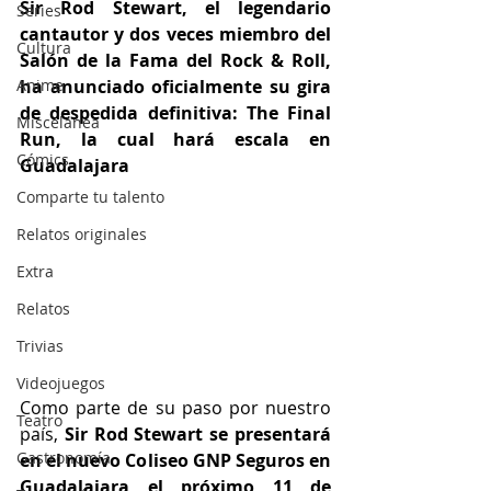
Sir Rod Stewart, el legendario 
Series
cantautor y dos veces miembro del 
Cultura
Salón de la Fama del Rock & Roll, 
Anime
ha anunciado oficialmente su gira 
de despedida definitiva: The Final 
Miscelánea
Run, la cual hará escala en 
Cómics
Guadalajara
Comparte tu talento
Relatos originales
Extra
Relatos
Trivias
Videojuegos
Como parte de su paso por nuestro 
Teatro
país, 
Sir Rod Stewart se presentará 
Gastronomía
en el nuevo Coliseo GNP Seguros en 
Guadalajara el próximo 11 de 