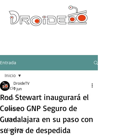
DROIDE TV: CULTURA POP Y PRODUCCION ORIGINAL
droidetv@gmail.com
Entrada
Inicio
DroideTV
Inicio
1 jun
Rod Stewart inaugurará el
Cine
Coliseo GNP Seguro de
Música
Guadalajara en su paso con
Libros
su gira de despedida
Mascotas