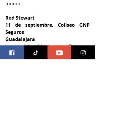
mundo.
Rod Stewart
11 de septiembre, Coliseo GNP 
Seguros
Guadalajara
Los tarjetahabientes de Banamex 
para los conciertos en México 
tendrán acceso a boletos en 
preventa desde el 5 de junio a las 
11:00 a.m. y un día después estarán 
disponibles en las taquillas de los 
inmuebles y a través de Ticketmaster.
musica
ocesa
ocesa jalisco
Música