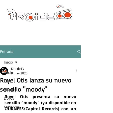
DROIDE TV: CULTURA POP Y PRODUCCION ORIGINAL
droidetv@gmail.com
Entrada
Inicio
DroideTV
Inicio
9 may 2025
Royel Otis lanza su nuevo
Cine
sencillo "moody"
Música
Royel Otis presenta su nuevo 
Libros
sencillo "moody" (ya disponible en 
Mascotas
OURNESS/Capitol Records) con un 