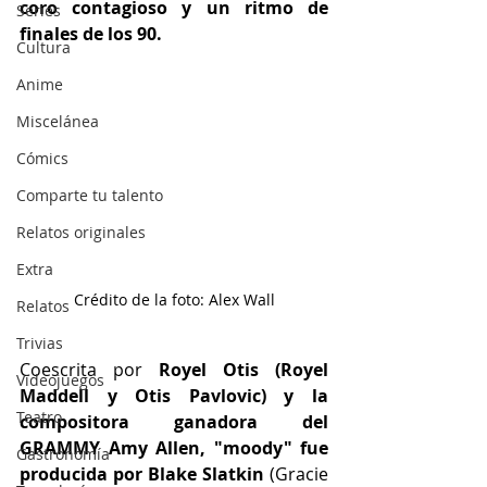
coro contagioso y un ritmo de 
Series
finales de los 90.
Cultura
Anime
Miscelánea
Cómics
Comparte tu talento
Relatos originales
Extra
Crédito de la foto: Alex Wall
Relatos
Trivias
Coescrita por 
Royel Otis (Royel 
Videojuegos
Maddell y Otis Pavlovic) y la 
Teatro
compositora ganadora del 
GRAMMY Amy Allen, "moody" fue 
Gastronomía
producida por Blake Slatkin
 (Gracie 