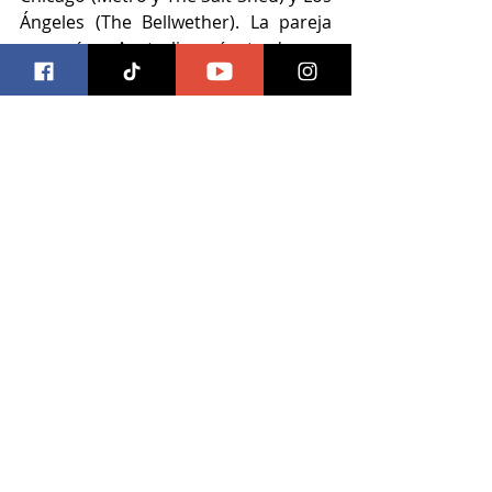
Ángeles (The Bellwether). La pareja 
regresó a Australia más tarde ese 
año como uno de los artistas más 
nominados en los Premios ARIA 2024 
(los programas de premios musicales 
más grandes y prestigiosos de 
Australia); y ganó cuatro premios, 
incluyendo "Mejor Álbum de Rock" y 
"Mejor Grupo".
Desde su culminación, Royel Otis ha 
bebido de una fuente inagotable de 
buenos coros y espíritu, 
aprovechando su química musical 
que exuda mezclas de melodía y 
humor agridulce. Ya sea que se trate 
de un trabajo original o de su 
canción favorita, la pareja ha 