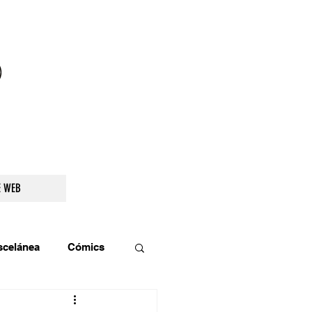
droidetv@gmail.com
E WEB
scelánea
Cómics
os
Teatro