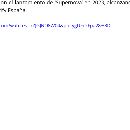
con el lanzamiento de ‘Supernova’ en 2023, alcanzan
tify España. 
e.com/watch?v=xZJGJNO8W04&pp=ygUFc2Fpa28%3D