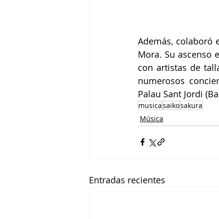
Además, colaboró e
Mora. Su ascenso e
con artistas de ta
numerosos concier
Palau Sant Jordi (B
musica
saiko
sakura
Música
Entradas recientes