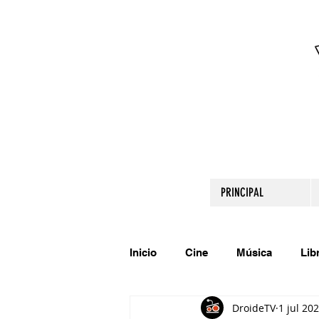
PRINCIPAL
Inicio
Cine
Música
Lib
DroideTV
1 jul 20
Comparte tu talento
Relato