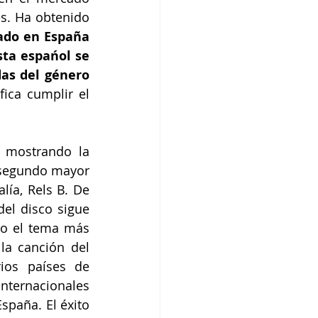
s. Ha obtenido 
ado en España 
ista espańol se 
as del género 
ica cumplir el 
 mostrando la 
 segundo mayor 
ía, Rels B. De 
el disco sigue 
o el tema más 
a canción del 
os países de 
internacionales 
paña. El éxito 