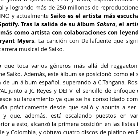
al y logrando más de 250 millones de reproduccione
INO y actualmente 
Saiko es el artista más escuch
potify. Tras la salida de su álbum
 Sakura
, el art
 más como artista con colaboraciones con leyend
Bryant Myers
. La canción con Dellafuente que signif
arrera musical de Saiko. 
o que toca varios géneros más allá del reggaeton
iene Saiko. Además, este álbum se posicionó como el
a de un álbum español, superando a C.Tangana, Rosal
L junto a JC Reyes y DEI V, el sencillo de enfoque d
desde su lanzamiento ya que se ha consolidado com
ña prácticamente desde que salió y apunta a ser l
 y que, además, está escalando puestos en vari
ior a esto, alcanzó la primera posición en las listas 
e y Colombia, y obtuvo cuatro discos de platino en Es