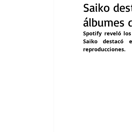
Saiko des
álbumes d
Gastronomía
Tecnología
Spotify reveló l
Saiko destacó 
reproducciones.