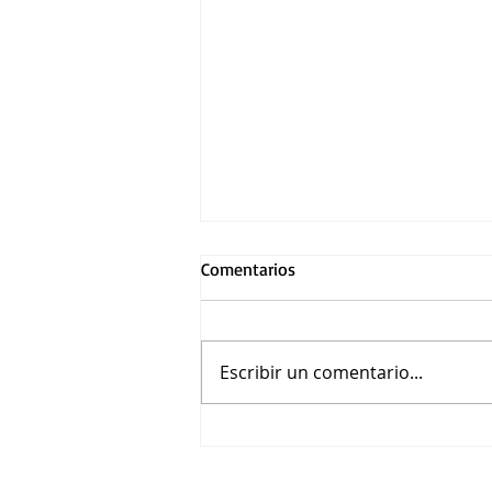
Comentarios
Escribir un comentario...
Dimash Qudaibergen incluye a
México en su nueva gira
internacional