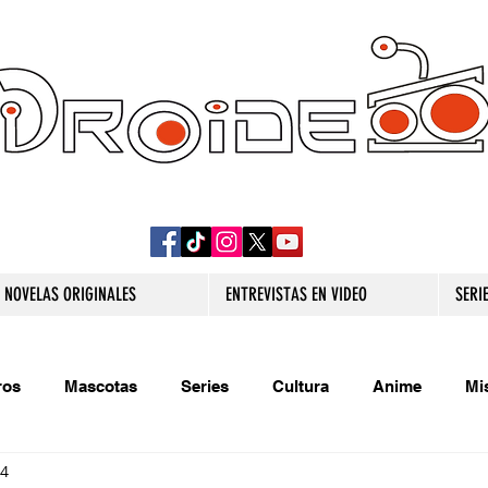
DROIDE TV: CULTURA POP Y PRODUCCION
ORIGINAL
NOVELAS ORIGINALES
ENTREVISTAS EN VIDEO
SERI
ros
Mascotas
Series
Cultura
Anime
Mi
24
s originales
Extra
Relatos
Trivias
Videojueg