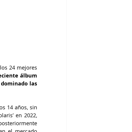
los 24 mejores 
eciente álbum 
 dominado las 
s 14 años, sin 
aris’ en 2022, 
posteriormente 
en el mercado 