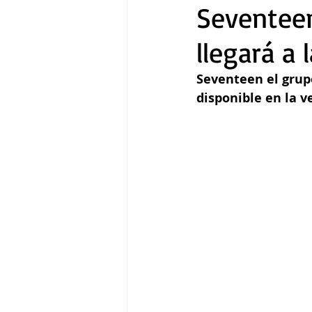
Seventeen
llegará a
Gastronomía
Tecnología
Seventeen el grup
disponible en la v