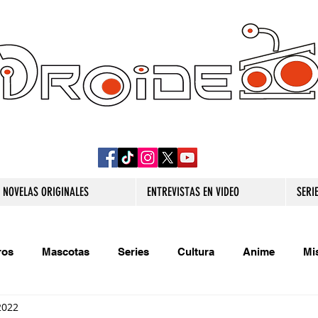
DROIDE TV: CULTURA POP Y PRODUCCION
ORIGINAL
NOVELAS ORIGINALES
ENTREVISTAS EN VIDEO
SERI
ros
Mascotas
Series
Cultura
Anime
Mi
2022
s originales
Extra
Relatos
Trivias
Videojueg