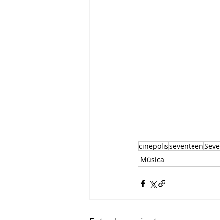
cinepolis
seventeen
Seve
Música