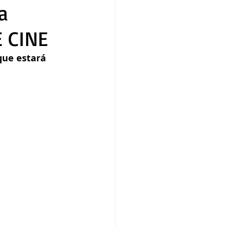
a
E CINE
que estará 