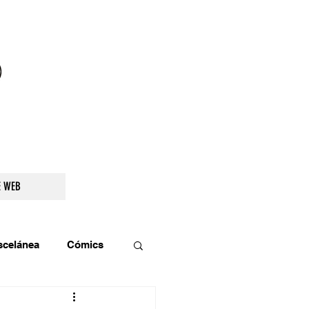
droidetv@gmail.com
E WEB
scelánea
Cómics
os
Teatro