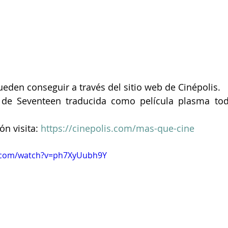
ueden conseguir a través del sitio web de Cinépolis.
 de Seventeen traducida como película plasma tod
n visita: 
https://cinepolis.com/mas-que-cine
e.com/watch?v=ph7XyUubh9Y