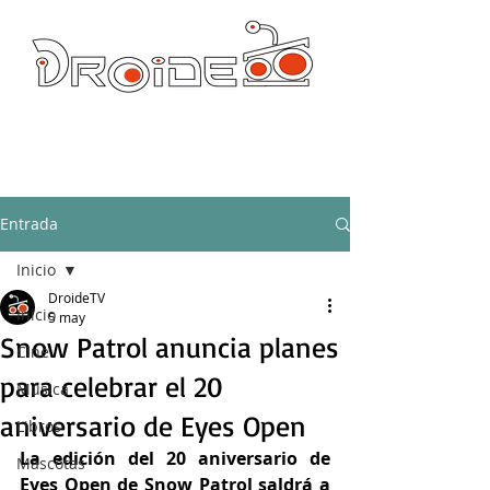
DROIDE TV: CULTURA POP Y PRODUCCION ORIGINAL
droidetv@gmail.com
Entrada
Inicio
DroideTV
Inicio
5 may
Snow Patrol anuncia planes
Cine
para celebrar el 20
Música
aniversario de Eyes Open
Libros
La edición del 20 aniversario de 
Mascotas
Eyes Open de Snow Patrol saldrá a 