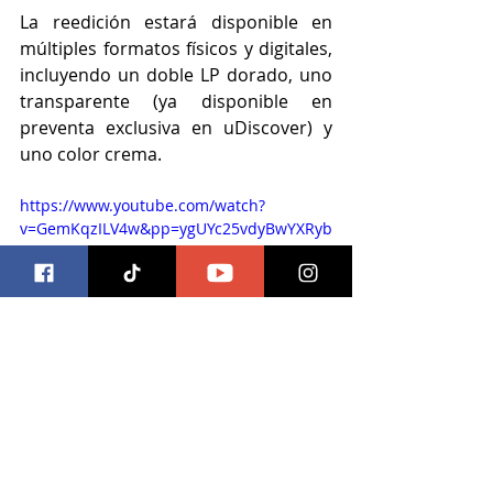
La reedición estará disponible en 
múltiples formatos físicos y digitales, 
incluyendo un doble LP dorado, uno 
transparente (ya disponible en 
preventa exclusiva en uDiscover) y 
uno color crema.
https://www.youtube.com/watch?
v=GemKqzILV4w&pp=ygUYc25vdyBwYXRyb
2wgY2hhc2luZyBjYXJz
Este anuncio llega tras el éxito del
último álbum de estudio de Snow 
Patrol, The Forest Is The Path, que 
debutó en el número 1 de las listas 