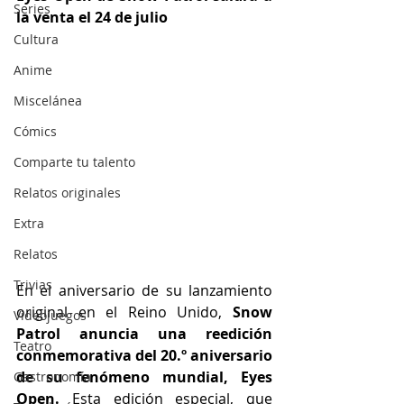
Series
la venta el 24 de julio
Cultura
Anime
Miscelánea
Cómics
Comparte tu talento
Relatos originales
Extra
Relatos
Trivias
En el aniversario de su lanzamiento 
original en el Reino Unido, 
Snow 
Videojuegos
Patrol anuncia una reedición 
Teatro
conmemorativa del 20.º aniversario 
de su fenómeno mundial, Eyes 
Gastronomía
Open.
 Esta edición especial, que 