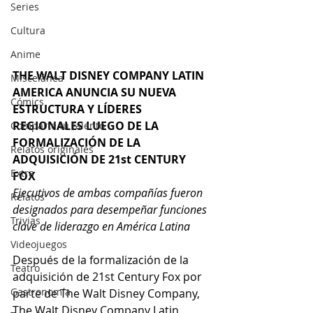
Series
Cultura
Anime
THE WALT DISNEY COMPANY LATIN 
Miscelánea
AMERICA ANUNCIA SU NUEVA 
Cómics
ESTRUCTURA Y LÍDERES 
REGIONALES LUEGO DE LA 
Comparte tu talento
FORMALIZACIÓN DE LA 
Relatos originales
ADQUISICIÓN DE 21st CENTURY 
Extra
FOX
Ejecutivos de ambas compañías fueron 
Relatos
designados para desempeñar funciones 
Trivias
clave de liderazgo en América Latina
Videojuegos
Después de la formalización de la 
Teatro
adquisición de 21st Century Fox por 
Gastronomía
parte de The Walt Disney Company, 
The Walt Disney Company Latin 