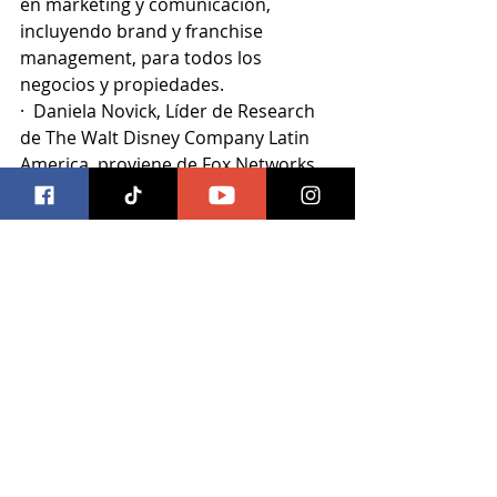
en marketing y comunicación, 
incluyendo brand y franchise 
management, para todos los 
negocios y propiedades.
·  Daniela Novick, Líder de Research 
de The Walt Disney Company Latin 
America, proviene de Fox Networks 
Group Latin America y está a cargo 
de data science, análisis de impacto 
de contenidos, modelos de 
suscripción y retención.
·  Juan Verges, Chief Financial Officer 
de The Walt Disney Company Latin 
America, es responsable por las 
finanzas de la Compañía y miembro 
vital para las discusiones de 
estrategias y la toma de decisiones 
comerciales en la región.  
·  Mercedes De Belaustegui, Líder de 