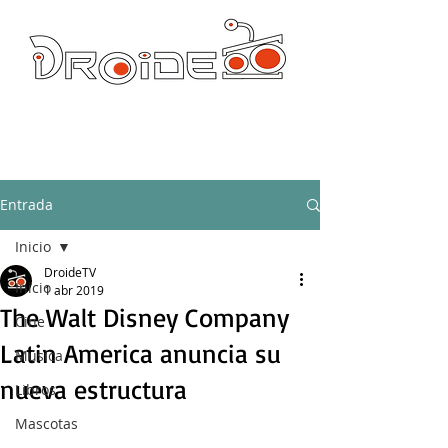
DROIDE TV: CULTURA POP Y PRODUCCION ORIGINAL
droidetv@gmail.com
Entrada
Inicio
DroideTV
Inicio
1 abr 2019
The Walt Disney Company
Cine
Latin America anuncia su
Música
nueva estructura
Libros
Mascotas