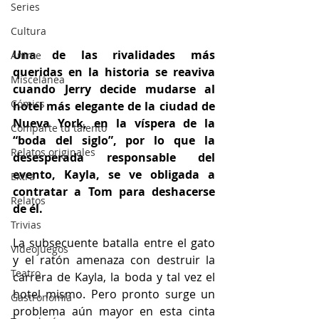
Series
Cultura
Una de las rivalidades más 
Anime
queridas en la historia se reaviva 
Miscelánea
cuando Jerry decide mudarse al 
Cómics
hotel más elegante de la ciudad de 
Nueva York, en la víspera de la 
Comparte tu talento
“boda del siglo”, por lo que la 
Relatos originales
desesperada responsable del 
evento, Kayla, se ve obligada a 
Extra
contratar a Tom para deshacerse 
Relatos
de él.
Trivias
La subsecuente batalla entre el gato 
Videojuegos
y el ratón amenaza con destruir la 
Teatro
carrera de Kayla, la boda y tal vez el 
hotel mismo. Pero pronto surge un 
Gastronomía
problema aún mayor en esta cinta 