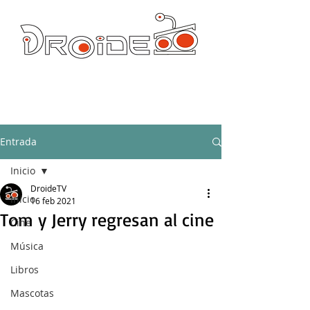
DROIDE TV: CULTURA POP Y PRODUCCION ORIGINAL
droidetv@gmail.com
Entrada
Inicio
DroideTV
Inicio
16 feb 2021
Tom y Jerry regresan al cine
Cine
Música
Libros
Mascotas