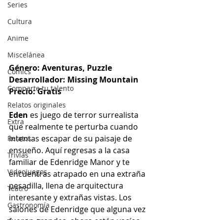
Series
Cultura
Anime
Miscelánea
Género: Aventuras, Puzzle
Cómics
Desarrollador: Missing Mountain
Comparte tu talento
Precio: Gratis
Relatos originales
Eden
 es juego de terror surrealista 
Extra
que realmente te perturba cuando 
intentas escapar de su paisaje de 
Relatos
ensueño. Aquí regresas a la casa 
Trivias
familiar de Edenridge Manor y te 
Videojuegos
encuentras atrapado en una extraña 
pesadilla, llena de arquitectura 
Teatro
interesante y extrañas vistas. Los 
Gastronomía
salones de Edenridge que alguna vez 