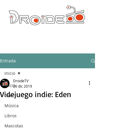
DROIDE TV: CULTURA POP Y PRODUCCION ORIGINAL
droidetv@gmail.com
Entrada
Inicio
DroideTV
Inicio
26 dic 2019
Videjuego indie: Eden
Cine
Música
Libros
Mascotas