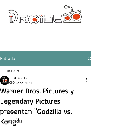
DROIDE TV: CULTURA POP Y PRODUCCION ORIGINAL
droidetv@gmail.com
Entrada
Inicio
DroideTV
Inicio
25 ene 2021
Warner Bros. Pictures y
Cine
Legendary Pictures
Música
presentan "Godzilla vs.
Libros
Kong"
Mascotas