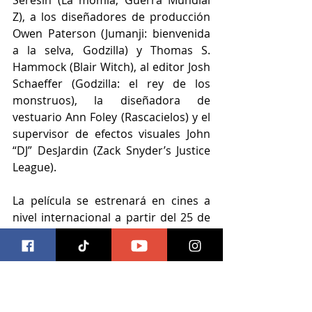
Seresin (La momia, Guerra Mundial 
Z), a los diseñadores de producción 
Owen Paterson (Jumanji: bienvenida 
a la selva, Godzilla) y Thomas S. 
Hammock (Blair Witch), al editor Josh 
Schaeffer (Godzilla: el rey de los 
monstruos), la diseñadora de 
vestuario Ann Foley (Rascacielos) y el 
supervisor de efectos visuales John 
“DJ” DesJardin (Zack Snyder’s Justice 
League).
La película se estrenará en cines a 
nivel internacional a partir del 25 de 
marzo de 2021.
www.GodzillaVsKong.net
https://www.youtube.com/watch?
v=X_uMurwXs4A&ab_channel=WarnerBros