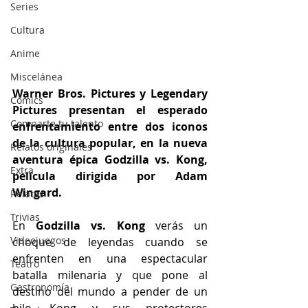
Series
Cultura
Anime
Miscelánea
Warner Bros. Pictures y Legendary 
Cómics
Pictures presentan el esperado 
Comparte tu talento
enfrentamiento entre dos iconos 
de la cultura popular, en la nueva 
Relatos originales
aventura épica Godzilla vs. Kong, 
Extra
película dirigida por Adam 
Wingard.
Relatos
Trivias
En 
Godzilla vs. Kong
 verás un 
Videojuegos
choque de leyendas cuando se 
enfrenten en una espectacular 
Teatro
batalla milenaria y que pone al 
Gastronomía
destino del mundo a pender de un 