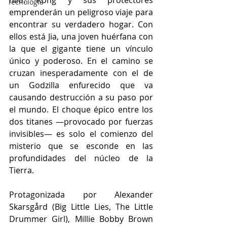
hilo. Kong y sus protectores 
Tecnología
emprenderán un peligroso viaje para 
encontrar su verdadero hogar. Con 
ellos está Jia, una joven huérfana con 
la que el gigante tiene un vínculo 
único y poderoso. En el camino se 
cruzan inesperadamente con el de 
un Godzilla enfurecido que va 
causando destrucción a su paso por 
el mundo. El choque épico entre los 
dos titanes —provocado por fuerzas 
invisibles— es solo el comienzo del 
misterio que se esconde en las 
profundidades del núcleo de la 
Tierra.
Protagonizada por Alexander 
Skarsgård (Big Little Lies, The Little 
Drummer Girl), Millie Bobby Brown 