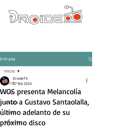
DROIDE TV: CULTURA POP Y PRODUCCION ORIGINAL
droidetv@gmail.com
Entrada
Inicio
DroideTV
Inicio
27 feb 2024
WOS presenta Melancolía
Cine
junto a Gustavo Santaolalla,
Música
último adelanto de su
Libros
próximo disco
Mascotas