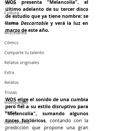
WOS presenta "Melancolía", el 
Series
último adelanto de su tercer disco 
Cultura
de estudio que ya tiene nombre: se 
Anime
llama 
Descartable
 y verá la luz en 
marzo de este año. 
Miscelánea
Cómics
Comparte tu talento
Relatos originales
Extra
Relatos
Trivias
WOS elige el sonido de una cumbia 
Videojuegos
pero fiel a su estilo disruptivo para 
Teatro
"Melancolía", sumando algunos 
tintes folclóricos
, contando con la 
Gastronomía
predicción que propone una gran 