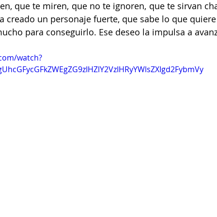
en, que te miren, que no te ignoren, que te sirvan ch
 Ha creado un personaje fuerte, que sabe lo que quiere
ucho para conseguirlo. Ese deseo la impulsa a avanzar
.com/watch?
gUhcGFycGFkZWEgZG9zIHZlY2VzIHRyYWlsZXIgd2FybmVy