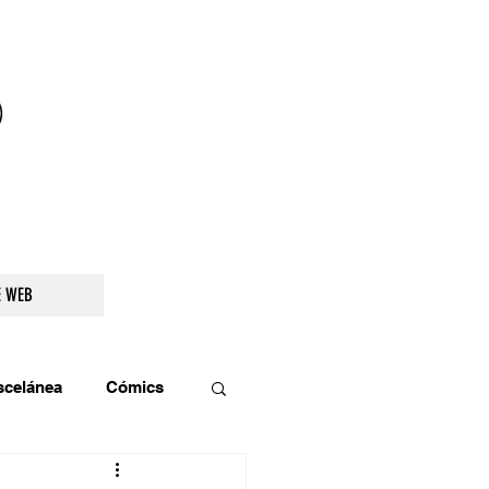
droidetv@gmail.com
E WEB
scelánea
Cómics
os
Teatro