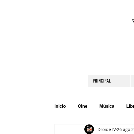
PRINCIPAL
Inicio
Cine
Música
Lib
DroideTV
26 ago 
Comparte tu talento
Relato