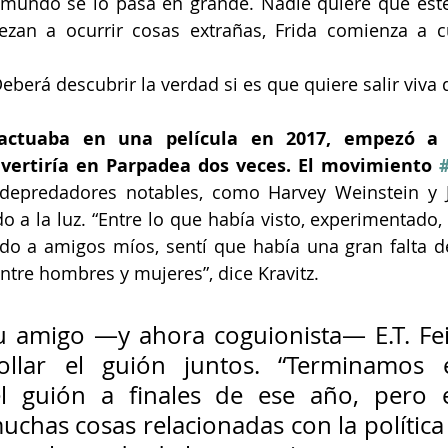
 mundo se lo pasa en grande. Nadie quiere que este 
zan a ocurrir cosas extrañas, Frida comienza a cu
eberá descubrir la verdad si es que quiere salir viva d
 actuaba en una película en 2017, empezó a 
vertiría en Parpadea dos veces. El movimiento 
depredadores notables, como Harvey Weinstein y Jef
o a la luz. “Entre lo que había visto, experimentado, 
ido a amigos míos, sentí que había una gran falta d
ntre hombres y mujeres”, dice Kravitz.
su amigo —y ahora coguionista— E.T. Fe
ollar el guión juntos. “Terminamos e
l guión a finales de ese año, pero 
chas cosas relacionadas con la política 