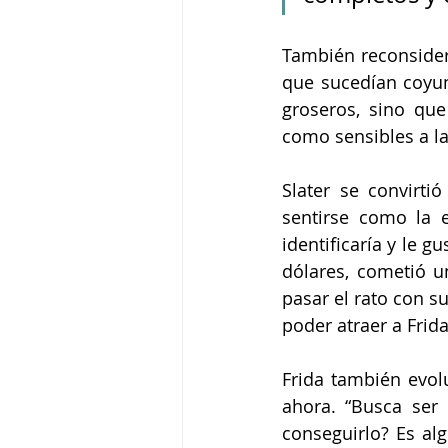
También reconsider
que sucedían coyun
groseros, sino que
como sensibles a las
Slater se convirti
sentirse como la e
identificaría y le g
dólares, cometió un
pasar el rato con s
poder atraer a Frid
Frida también evol
ahora. “Busca ser r
conseguirlo? Es al