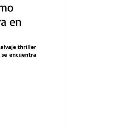
omo
ya en
vaje thriller 
se encuentra 