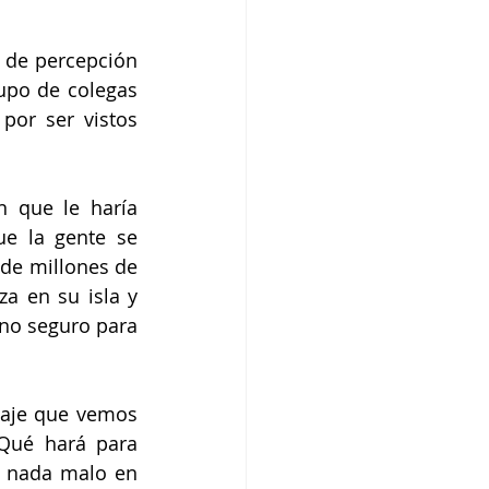
 de percepción 
upo de colegas 
or ser vistos 
n que le haría 
e la gente se 
 de millones de 
a en su isla y 
no seguro para 
naje que vemos 
¿Qué hará para 
 nada malo en 