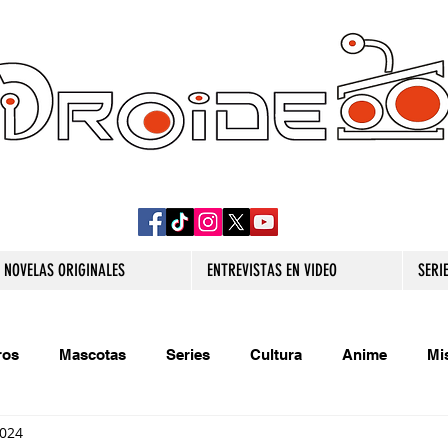
DROIDE TV: CULTURA POP Y PRODUCCION
ORIGINAL
NOVELAS ORIGINALES
ENTREVISTAS EN VIDEO
SERI
ros
Mascotas
Series
Cultura
Anime
Mi
2024
s originales
Extra
Relatos
Trivias
Videojueg