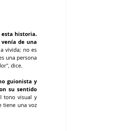
esta historia. 
 venía de una 
 vivida; no es 
es una persona 
r”, dice.
o guionista y 
on su sentido 
l tono visual y 
tiene una voz 