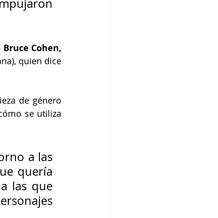
empujaron 
o Bruce Cohen,
a), quien dice 
ieza de género 
ómo se utiliza 
rno a las 
ue quería 
a las que 
rsonajes 