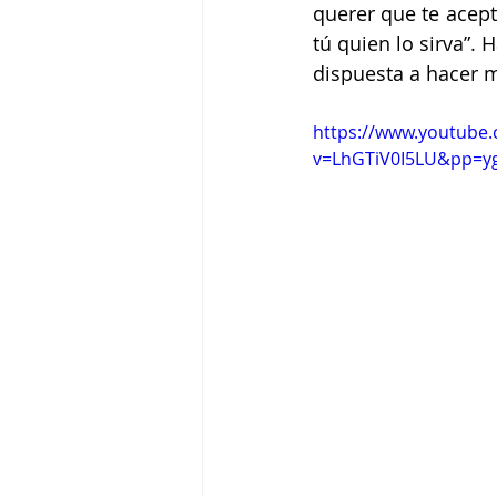
querer que te acept
tú quien lo sirva”.
dispuesta a hacer m
https://www.youtube
v=LhGTiV0I5LU&pp=y