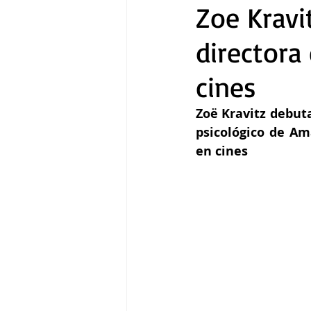
Zoe Kravi
directora
Gastronomía
Tecnología
cines
Zoë Kravitz debuta
psicológico de Am
en cines