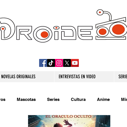
DROIDE TV: CULTURA POP Y PRODUCCION
ORIGINAL
NOVELAS ORIGINALES
ENTREVISTAS EN VIDEO
SERI
ros
Mascotas
Series
Cultura
Anime
Mi
s originales
Extra
Relatos
Trivias
Videojueg