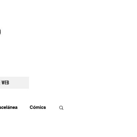
droidetv@gmail.com
E WEB
scelánea
Cómics
os
Teatro