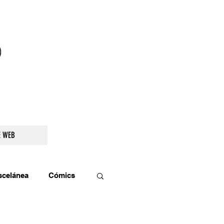
droidetv@gmail.com
E WEB
scelánea
Cómics
os
Teatro