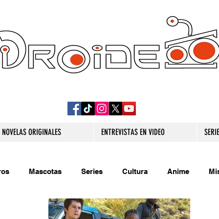
DROIDE TV: CULTURA POP Y PRODUCCION
ORIGINAL
NOVELAS ORIGINALES
ENTREVISTAS EN VIDEO
SERI
ros
Mascotas
Series
Cultura
Anime
Mi
s originales
Extra
Relatos
Trivias
Videojueg