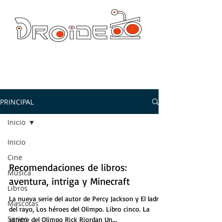
DROIDE TV: CULTURA POP Y PRODUCCION ORIGINAL
droidetv@gmail.com
PRINCIPAL
Inicio
Inicio
Cine
Recomendaciones de libros:
Música
aventura, intriga y Minecraft
Libros
La nueva serie del autor de Percy Jackson y El ladrón
Mascotas
del rayo, Los héroes del Olimpo. Libro cinco. La
Series
sangre del Olimpo Rick Riordan Un...