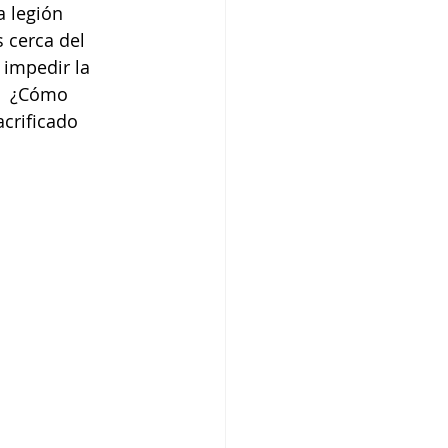
a legión 
 cerca del 
impedir la 
…  ¿Cómo 
crificado 