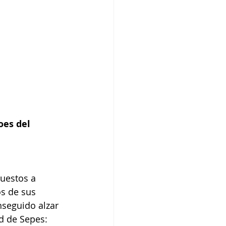
oes del 
puestos a 
os de sus 
nseguido alzar 
d de Sepes: 