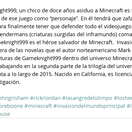
ght999, un chico de doce años asiduo a Minecraft es 
 de ese juego como “personaje”. En él tendrá que zafa
para finalmente tener que defender todo el videojueg
endermans (criaturas surgidas del inframundo) coma
eknight999 es el héroe salvador de Minecraft.  Invas
mera de las novelas que el autor norteamericano Mark
nturas de Gameknight999 dentro del universo Minecraf
abajando en la segunda parte de la trilogía del unive
ta a lo largo de 2015. Nacido en California, es licenci
tigación. 
ohngrisham
#rickriordan
#lasangredelolimpo
#loshe
oreboone
#minecraft
#invasiondelmundoprincipal
#l
ouse