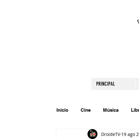
PRINCIPAL
Inicio
Cine
Música
Lib
DroideTV
19 ago 
Comparte tu talento
Relato