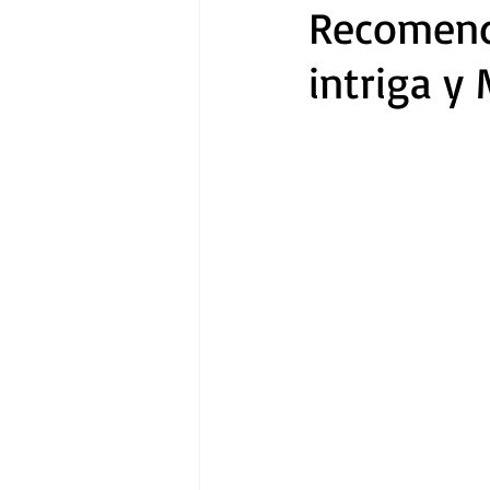
Recomenda
intriga y 
Gastronomía
Tecnología