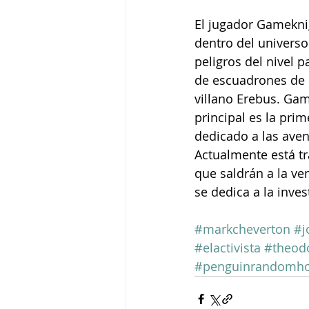
El jugador Gamekni
dentro del universo
peligros del nivel 
de escuadrones de 
villano Erebus. Gam
principal es la pri
dedicado a las ave
Actualmente está tr
que saldrán a la ven
se dedica a la inves
#markcheverton
#j
#elactivista
#theod
#penguinrandomh