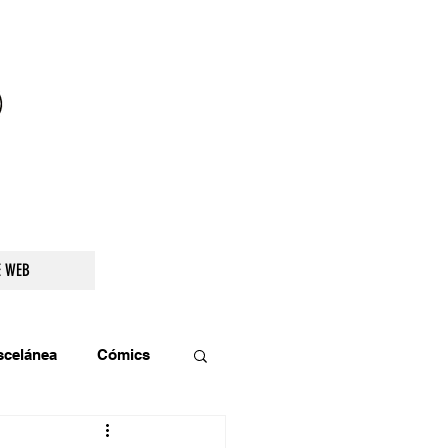
droidetv@gmail.com
E WEB
scelánea
Cómics
os
Teatro