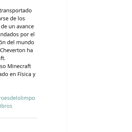
transportado 
rse de los 
o de un avance 
ndados por el 
ión del mundo 
 Cheverton ha 
t. 
rso Minecraft 
ado en Física y 
roesdelolimpo
ibros