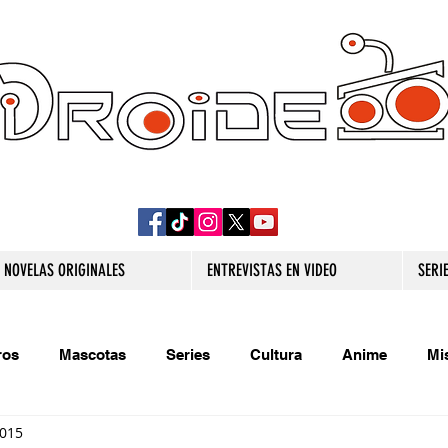
DROIDE TV: CULTURA POP Y PRODUCCION
ORIGINAL
NOVELAS ORIGINALES
ENTREVISTAS EN VIDEO
SERI
ros
Mascotas
Series
Cultura
Anime
Mi
2015
s originales
Extra
Relatos
Trivias
Videojueg