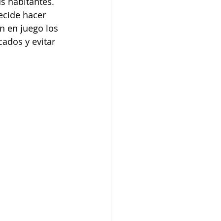
us habitantes. 
ecide hacer 
n en juego los 
ados y evitar 