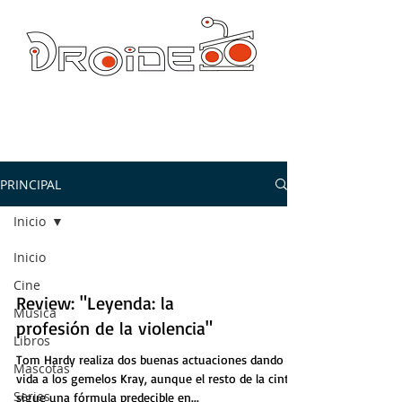
DROIDE TV: CULTURA POP Y PRODUCCION ORIGINAL
droidetv@gmail.com
PRINCIPAL
Inicio
Inicio
Cine
Review: "Leyenda: la
Música
profesión de la violencia"
Libros
Tom Hardy realiza dos buenas actuaciones dando
Mascotas
vida a los gemelos Kray, aunque el resto de la cinta
Series
sigue una fórmula predecible en...