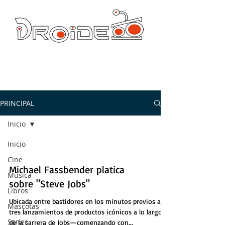
DROIDE TV: CULTURA POP Y PRODUCCION ORIGINAL
droidetv@gmail.com
PRINCIPAL
Inicio
Inicio
Cine
Michael Fassbender platica
Música
sobre "Steve Jobs"
Libros
Ubicada entre bastidores en los minutos previos a
Mascotas
tres lanzamientos de productos icónicos a lo largo
Series
de la carrera de Jobs—comenzando con...