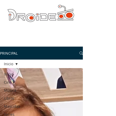
DROIDE TV: CULTURA POP Y PRODUCCION ORIGINAL
droidetv@gmail.com
PRINCIPAL
Inicio
Inicio
Cine
Música
Libros
Mascotas
Series