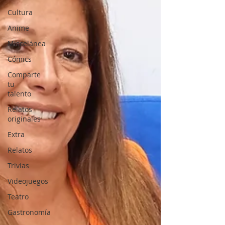
Cultura
Anime
Miscelánea
Cómics
Comparte
tu
talento
Relatos
originales
Extra
Relatos
Trivias
Videojuegos
Teatro
Gastronomía