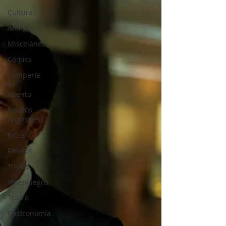
Cultura
Anime
Miscelánea
Cómics
Comparte
tu
talento
Relatos
originales
Extra
Relatos
Trivias
Videojuegos
Teatro
Gastronomía