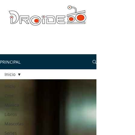
DROIDE TV: CULTURA POP Y PRODUCCION ORIGINAL
droidetv@gmail.com
PRINCIPAL
Inicio
Inicio
Cine
Música
Libros
Mascotas
Series