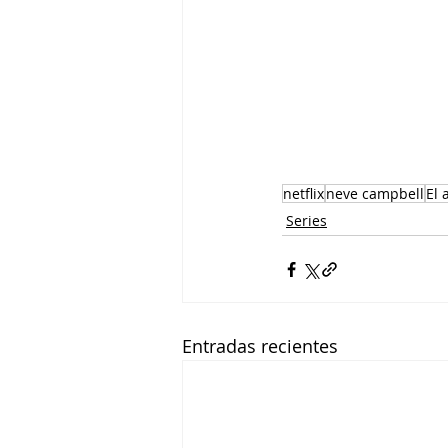
netflix
neve campbell
El 
Series
Entradas recientes