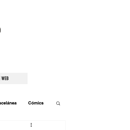
droidetv@gmail.com
E WEB
scelánea
Cómics
os
Teatro