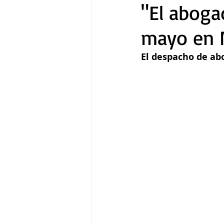
"El aboga
mayo en N
Gastronomía
Tecnología
El despacho de ab