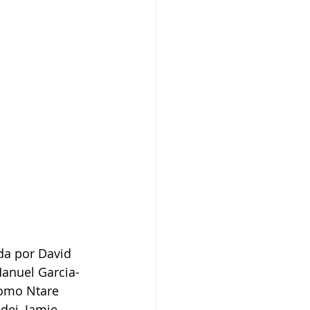
da por David 
anuel Garcia-
como Ntare 
ei, Jamie 