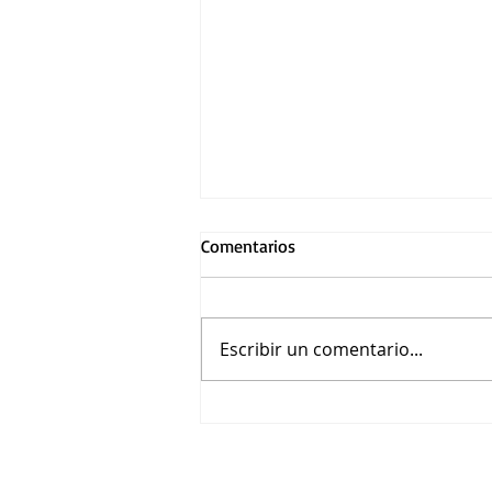
Comentarios
Escribir un comentario...
Drag Race México - Latina
Royale celebró su estreno
mundial con una presentación
en vivo en CDMX