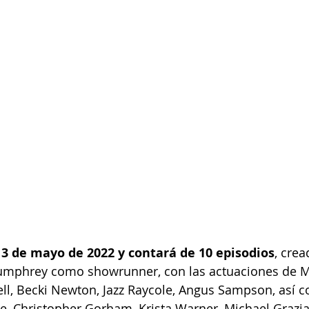
13 de mayo de 2022 y contará de 10 episodios
, crea
Humphrey como showrunner, con las actuaciones de M
ll, Becki Newton, Jazz Raycole, Angus Sampson, así 
Christopher Gorham, Krista Warner, Michael Graziad