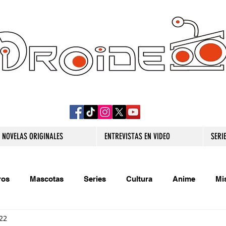
DROIDE TV: CULTURA POP Y PRODUCCION
ORIGINAL
NOVELAS ORIGINALES
ENTREVISTAS EN VIDEO
SERI
ros
Mascotas
Series
Cultura
Anime
Mi
22
s originales
Extra
Relatos
Trivias
Videojueg