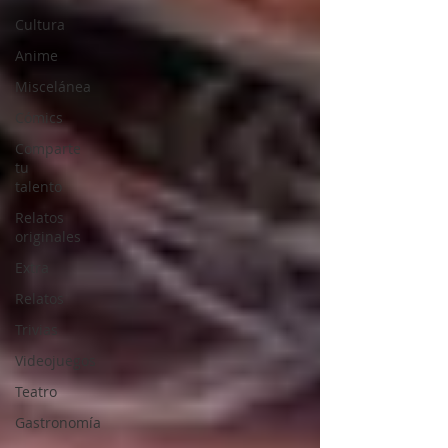
Cultura
Anime
Miscelánea
Cómics
Comparte
tu
talento
Relatos
originales
Extra
Relatos
Trivias
Videojuegos
Teatro
Gastronomía