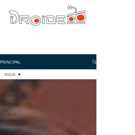
DROIDE TV: CULTURA POP Y PRODUCCION ORIGINAL
droidetv@gmail.com
PRINCIPAL
Inicio
Inicio
Cine
Música
Libros
Mascotas
Series