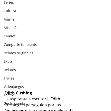
Series
Cultura
Anime
Miscelánea
Cómics
Comparte tu talento
Relatos originales
Extra
Relatos
Trivias
Videojuegos
Edith Cushing
Teatro
La aspirante a escritora, Edith 
Gastronomía
Cushing es perseguida por los 
fantasmas de su pasado y maldecida 