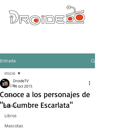
DROIDE TV: CULTURA POP Y PRODUCCION ORIGINAL
droidetv@gmail.com
Entrada
Inicio
DroideTV
Inicio
16 oct 2015
Conoce a los personajes de
Cine
"La Cumbre Escarlata"
Música
Libros
Mascotas