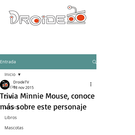
DROIDE TV: CULTURA POP Y PRODUCCION ORIGINAL
droidetv@gmail.com
Entrada
Inicio
DroideTV
Inicio
18 nov 2015
Trivia Minnie Mouse, conoce
Cine
más sobre este personaje
Música
Libros
Mascotas