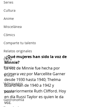
Series
Cultura
Anime
Miscelánea
Cómics
Comparte tu talento
Relatos originales
-¿Qué mujeres han sido la voz de 
Extra
Minnie?
Relatos
La voz de Minnie fue hecha por 
primera vez por Marcellite Garner 
Trivias
desde 1930 hasta 1940; Thelma 
Videojuegos
Boardman de 1940 a 1942 y 
posteriormente Ruth Clifford. Hoy 
Teatro
en día Russi Taylor es quien le da 
Gastronomía
voz. 