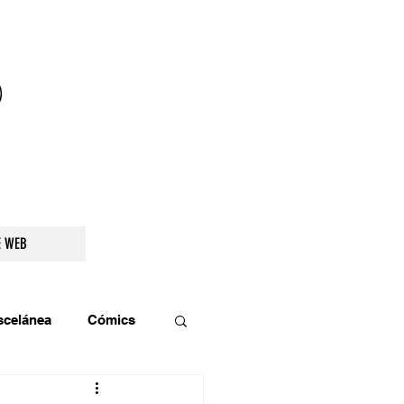
droidetv@gmail.com
E WEB
scelánea
Cómics
os
Teatro