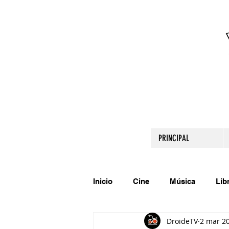
PRINCIPAL
Inicio
Cine
Música
Lib
DroideTV
2 mar 2
Comparte tu talento
Relato