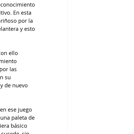
n conocimiento 
tivo. En esta 
riñoso por la 
lantera y esto 
on ello 
imiento 
por las 
n su 
 y de nuevo 
en ese juego 
una paleta de 
iera básico 
sucede, sin 