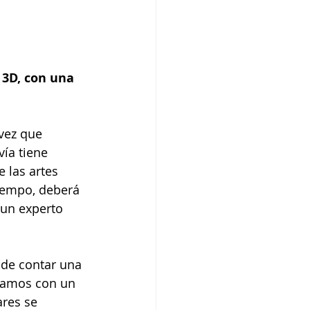
 3D, con una 
vez que 
ía tiene 
 las artes 
iempo, deberá 
 un experto 
 de contar una 
tramos con un 
res se 