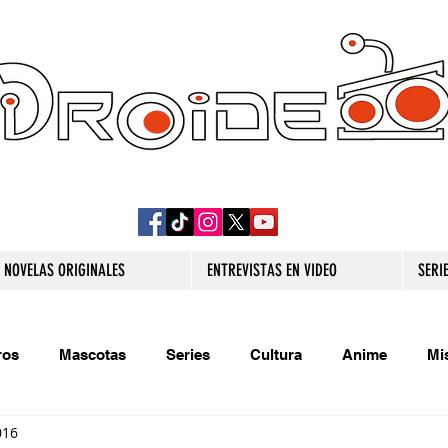
DROIDE TV: CULTURA POP Y PRODUCCION
ORIGINAL
NOVELAS ORIGINALES
ENTREVISTAS EN VIDEO
SERI
ros
Mascotas
Series
Cultura
Anime
Mi
016
s originales
Extra
Relatos
Trivias
Videojueg