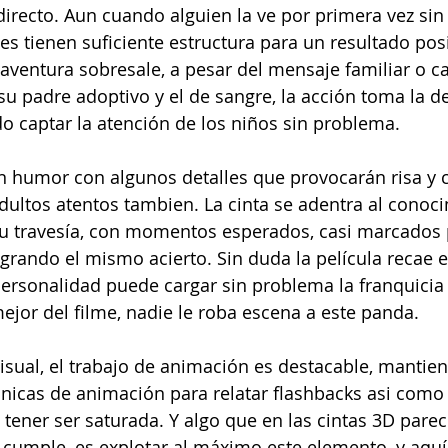
irecto. Aun cuando alguien la ve por primera vez si
es tienen suficiente estructura para un resultado posi
 aventura sobresale, a pesar del mensaje familiar o ca
su padre adoptivo y el de sangre, la acción toma la de
o captar la atención de los niños sin problema.  
 humor con algunos detalles que provocarán risa y c
ultos atentos tambien. La cinta se adentra al conoc
 su travesía, con momentos esperados, casi marcados 
ogrando el mismo acierto. Sin duda la película recae e
ersonalidad puede cargar sin problema la franquicia
ejor del filme, nadie le roba escena a este panda. 
sual, el trabajo de animación es destacable, mantien
nicas de animación para relatar flashbacks asi como 
 tener ser saturada. Y algo que en las cintas 3D parec
cumple, es explotar al máximo este elemento, y aquí 