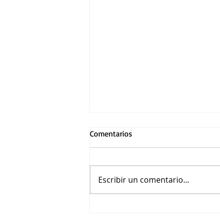
Comentarios
Escribir un comentario...
Asiste a la función premier de
Loco México Mágico en