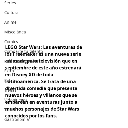
Series
Cultura
Anime
Miscelánea
Cómics
LEGO Star Wars: Las aventuras de 
Comparte tu talento
los Freemaker es una nueva serie 
animada para televisión que en 
Relatos originales
septiembre de este año estrenará 
Extra
en Disney XD de toda 
Relatos
Latinoamérica. Se trata de una 
divertida comedia que presenta 
Trivias
nuevos héroes y villanos que se 
Videojuegos
embarcan en aventuras junto a 
muchos personajes de Star Wars 
Teatro
conocidos por los fans.
Gastronomía