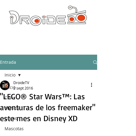
DROIDE TV: CULTURA POP Y PRODUCCION ORIGINAL
droidetv@gmail.com
Entrada
Inicio
DroideTV
Inicio
2 sept 2016
"LEGO® Star Wars™: Las
Cine
aventuras de los freemaker"
Música
este mes en Disney XD
Libros
Mascotas