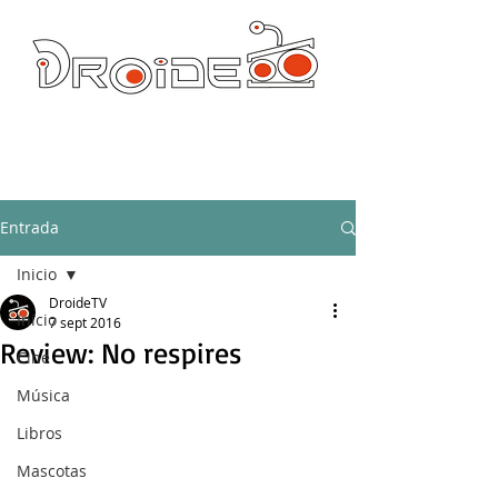
DROIDE TV: CULTURA POP Y PRODUCCION ORIGINAL
droidetv@gmail.com
Entrada
Inicio
DroideTV
Inicio
7 sept 2016
Review: No respires
Cine
Música
Libros
Mascotas