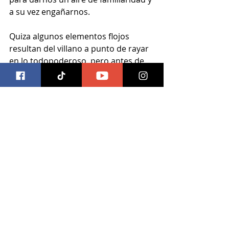
a su vez engañarnos. 
Quiza algunos elementos flojos 
resultan del villano a punto de rayar 
en lo todopoderoso, pero antes de 
cruzar esa linea, la lógica se impone, 
de alguna manera. Y que la premisa 
no es muy original, pero se usa de 
manera muy eficiente.
La historia está muy bien 
estructurada, cada escena tiene sus 
momentos de climax y el conjunto es 
agil y entretenido, no hay momento 
para descansar, cada minuto es 
intenso y sin embargo no terminará 
exhausto después de verla, el 
destino de los personajes no 