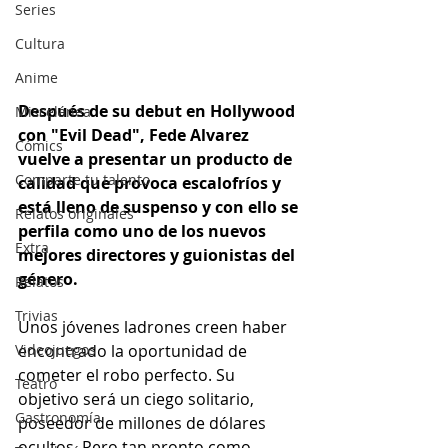
Series
Cultura
Anime
Después de su debut en Hollywood 
Miscelánea
con "Evil Dead", Fede Alvarez 
Cómics
vuelve a presentar un producto de 
Comparte tu talento
calidad que provoca escalofríos y 
está lleno de suspenso y con ello se 
Relatos originales
perfila como uno de los nuevos 
Extra
mejores directores y guionistas del 
género.
Relatos
Trivias
Unos jóvenes ladrones creen haber 
Videojuegos
encontrado la oportunidad de 
cometer el robo perfecto. Su 
Teatro
objetivo será un ciego solitario, 
Gastronomía
poseedor de millones de dólares 
ocultos. Pero tan pronto como 