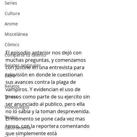
Series
Cultura
Anime
Miscelánea
Cómics
El episodio anterior nos dejó con 
Comparte tu talento
muchas preguntas, y comenzamos 
Relatos originales
con Justine en una entrevista para 
televisión en donde le cuestionan 
Extra
sus avances contra la plaga de 
Relatos
vampiros. Y evidencian el uso de 
presos como parte de su ejercito sin 
Trivias
ser anunciado al publico, pero ella 
Videojuegos
no lo sabía y la toman desprevenida. 
Teatro
El momento se pone cada vez mas 
tenso, con la reportera comentando 
Gastronomía
que simplemente está 