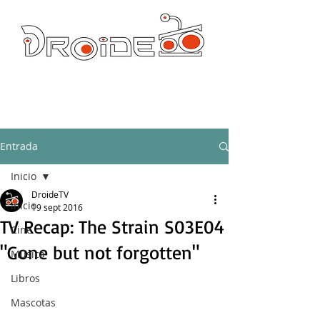
DROIDE TV: CULTURA POP Y PRODUCCION ORIGINAL
droidetv@gmail.com
Entrada
Inicio
DroideTV
Inicio
19 sept 2016
TV Recap: The Strain S03E04
Cine
"Gone but not forgotten"
Música
Libros
Mascotas