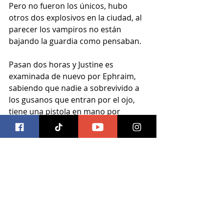
Pero no fueron los únicos, hubo 
otros dos explosivos en la ciudad, al 
parecer los vampiros no están 
bajando la guardia como pensaban.
Pasan dos horas y Justine es 
examinada de nuevo por Ephraim, 
sabiendo que nadie a sobrevivido a 
los gusanos que entran por el ojo, 
tiene una pistola en mano por 
cualquier inconveniente, y el 
momento le trae recuerdos, de la 
infancia, de su carrera. A final de 
cuentas está libre, limpia, y de la 
emoción Justine besa a Ephraim, y le 
comenta que la experiencia le dio 
momento de claridad. Debe ir a 
visitar a alguien.