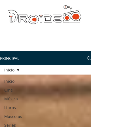
DROIDE TV: CULTURA POP Y PRODUCCION ORIGINAL
droidetv@gmail.com
PRINCIPAL
Inicio
Inicio
Cine
Música
Libros
Mascotas
Series