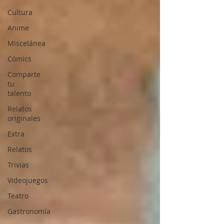
Cultura
Anime
Miscelánea
Cómics
Comparte
tu
talento
Relatos
originales
Extra
Relatos
Trivias
Videojuegos
Teatro
Gastronomía