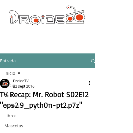
DROIDE TV: CULTURA POP Y PRODUCCION ORIGINAL
droidetv@gmail.com
Entrada
Inicio
DroideTV
Inicio
22 sept 2016
TV Recap: Mr. Robot S02E12
Cine
"eps2.9_pyth0n-pt2.p7z"
Música
Libros
Mascotas