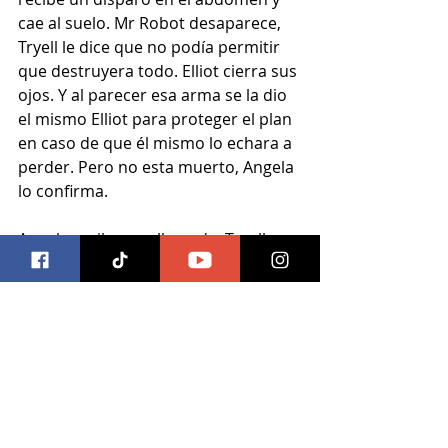
cae al suelo. Mr Robot desaparece, 
Tryell le dice que no podía permitir 
que destruyera todo. Elliot cierra sus 
ojos. Y al parecer esa arma se la dio 
el mismo Elliot para proteger el plan 
en caso de que él mismo lo echara a 
perder. Pero no esta muerto, Angela 
lo confirma.
Angela recibe una llamada, Tyrell 
está en la otra línea, llorando. Angela 
se escucha segura, diferente a como 
pasaba en los episodios pasados. 
“Tenias que hacerlo”, le dice a Tyrell, 
quien responde “Lo amo”, “Yo 
también”. Ella desaparece del 
cuadro. Y entonces sucede el gran 
apagón y se escucha el caos en las 