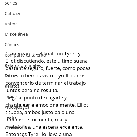
Series
Cultura
Anime
Miscelánea
Cómics
Comenzamos el final con Tyrell y 
Comparte tu talento
Eliot discutiendo, este ultimo suena 
Relatos originales
bastante seguro, fuerte, como pocas 
veces lo hemos visto. Tyrell quiere 
Extra
convencerlo de terminar el trabajo 
Relatos
juntos pero no resulta.
Trivias
Llega al punto de rogarle y 
chantajearle emocionalmente, Elliot 
Videojuegos
titubea, ambos justo bajo una 
Teatro
inminente tormenta, real y 
metafofica, una escena excelente. 
Gastronomía
Entonces Tyrell lo lleva a una 