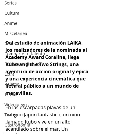
Series
Cultura
Anime
Miscelánea
Del estudio de animación LAIKA, 
Cómics
los realizadores de la nominada al 
Comparte tu talento
Academy Award Coraline, llega 
Kubo and the Two Strings, una 
Relatos originales
aventura de acción original y épica 
Extra
y una experiencia cinemática que 
Relatos
lleva al público a un mundo de 
maravillas.
Trivias
Videojuegos
En las escarpadas playas de un 
antiguo Japón fantástico, un niño 
Teatro
llamado Kubo vive en un alto 
Gastronomía
acantilado sobre el mar. Un 