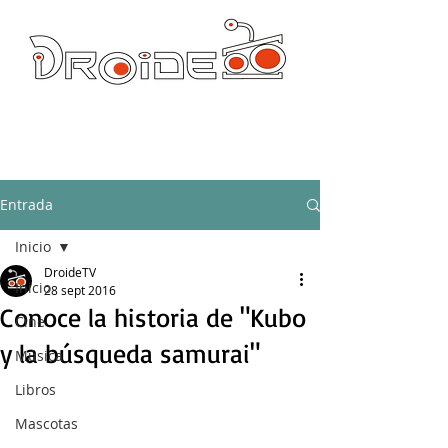
DROIDE TV: CULTURA POP Y PRODUCCION ORIGINAL
droidetv@gmail.com
Entrada
Inicio
DroideTV
Inicio
28 sept 2016
Conoce la historia de "Kubo
Cine
y la búsqueda samurai"
Música
Libros
Mascotas