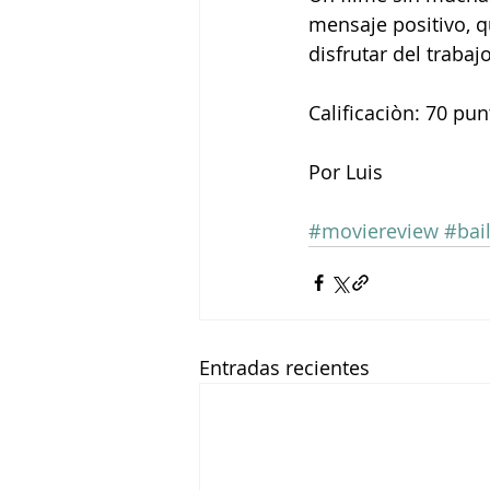
mensaje positivo, q
disfrutar del traba
Calificaciòn: 70 pu
Por Luis
#moviereview
#bai
Entradas recientes