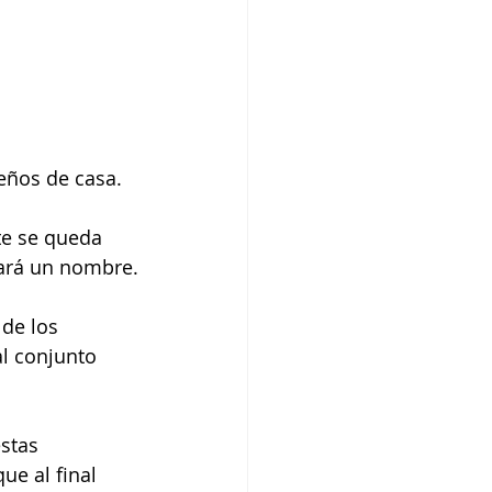
eños de casa.
te se queda 
hará un nombre.
de los 
al conjunto 
stas 
ue al final 