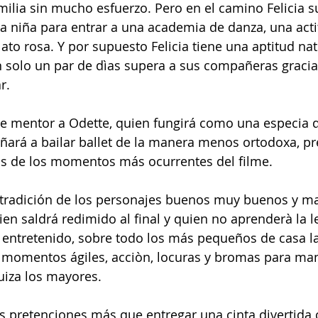
ilia sin mucho esfuerzo. Pero en el camino Felicia su
a niña para entrar a una academia de danza, una act
ato rosa. Y por supuesto Felicia tiene una aptitud nat
en solo un par de dìas supera a sus compañeras gracia
r. 
de mentor a Odette, quien fungirá como una especia 
ñará a bailar ballet de la manera menos ortodoxa, p
s de los momentos más ocurrentes del filme.
a tradición de los personajes buenos muy buenos y m
n saldrá redimido al final y quien no aprenderà la le
 entretenido, sobre todo los más pequeños de casa la
 momentos ágiles, acciòn, locuras y bromas para man
uiza los mayores.
s pretenciones más que entregar una cinta divertida 