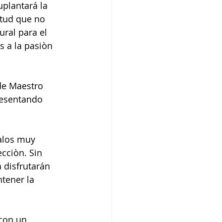
plantará la 
itud que no 
ural para el 
s a la pasiòn 
de Maestro 
resentando 
alos muy 
cciòn. Sin 
 disfrutarán 
tener la 
con un 