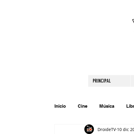
PRINCIPAL
Inicio
Cine
Música
Lib
DroideTV
10 dic 2
Comparte tu talento
Relato