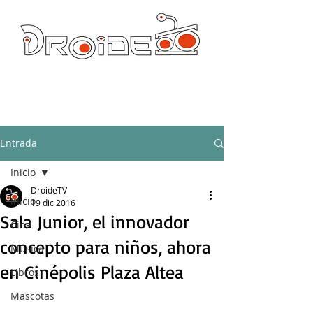
DROIDE TV: CULTURA POP Y PRODUCCION ORIGINAL
droidetv@gmail.com
Entrada
Inicio
DroideTV
Inicio
19 dic 2016
Sala Junior, el innovador
Cine
concepto para niños, ahora
Música
en Cinépolis Plaza Altea
Libros
Mascotas