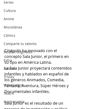
Series
Cultura
Anime
Miscelánea
Cómics
Comparte tu talento
Cinépolis ha innovado con el 
Relatos originales
concepto Sala Junior, el primero en 
Extra
su tipo en América Latina.
La Sala Junior proyectará contenidos 
Relatos
infantiles y hablados en español de 
Trivias
los géneros Animados, Comedia, 
Videojuegos
Fantasía, Aventura, Súper Héroes y 
Documentales infantiles.
Teatro
Gastronomía
Sala Junior es el resultado de un 