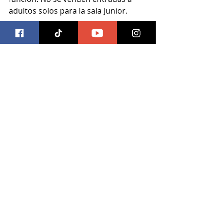
adultos solos para la sala Junior.
Las entradas se pueden comprar 
por medio del sitio 
www.cinepolis.com
 y la sala estará 
disponible desde el 22 de diciembre
#cinepolis
#salajunior
#plazaaltea
Entradas recientes
Ver todo