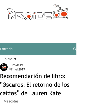
DROIDE TV: CULTURA POP Y PRODUCCION ORIGINAL
droidetv@gmail.com
Entrada
Inicio
DroideTV
Inicio
11 jul 2017
Recomendación de libro:
Cine
"Oscuros: El retorno de los
Música
caídos" de Lauren Kate
Libros
Mascotas