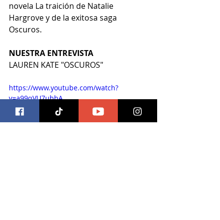
novela La traición de Natalie 
Hargrove y de la exitosa saga 
Oscuros.
NUESTRA ENTREVISTA
LAUREN KATE "OSCUROS"
https://www.youtube.com/watch?
v=a99qVU7ubbA
#elretornodeloscaidos
#oscuros
#laurenkate
#entrevista
#recomendacion
#libros