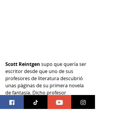
Scott Reintgen 
supo que quería ser 
escritor desde que uno de sus 
profesores de literatura descubrió 
unas páginas de su primera novela 
de fantasía. Dicho profesor 
reconoció su talento y lo inscribió en 
una clase de escritura creativa. 
Desde entonces, no dejó de estudiar 
y también él se convirtió en profesor 
de literatura y escritura creativa. 