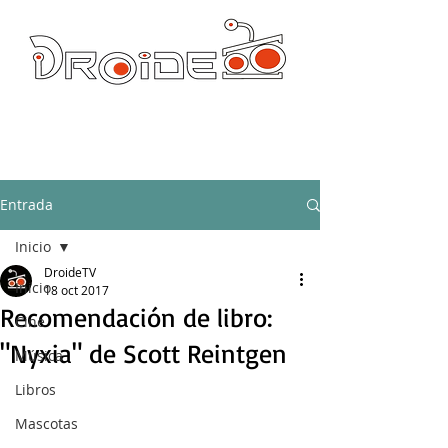
DROIDE TV: CULTURA POP Y PRODUCCION ORIGINAL
droidetv@gmail.com
Entrada
Inicio
DroideTV
Inicio
18 oct 2017
Recomendación de libro:
Cine
"Nyxia" de Scott Reintgen
Música
Libros
Mascotas