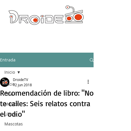
DROIDE TV: CULTURA POP Y PRODUCCION ORIGINAL
droidetv@gmail.com
Entrada
Inicio
DroideTV
Inicio
12 jun 2018
Recomendación de libro: "No
Cine
te calles: Seis relatos contra
Música
el odio"
Libros
Mascotas