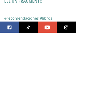
LEE UN FRAGMENTO
#recomendaciones
#libros
#notecalles
Entradas recientes
Ver todo