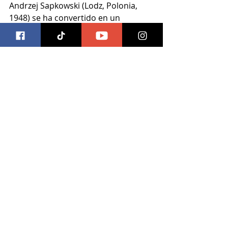
Andrzej Sapkowski (Lodz, Polonia, 
1948) se ha convertido en un 
fenómeno de masas gracias a la 
Saga de Geralt de Rivia, una obra 
fantástica fuertemente influida por 
la cultura autóctona eslava y las 
narraciones tradicionales. Además 
Sapkowski ha obtenido un amplio 
reconocimiento crítico: se considera 
su narrativa como la mejor 
expresión del lenguaje  popular y 
regional de Polonia.
#recomendaciondelibro
#editorialoceano