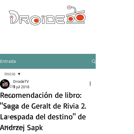
DROIDE TV: CULTURA POP Y PRODUCCION ORIGINAL
droidetv@gmail.com
Entrada
Inicio
DroideTV
Inicio
3 jul 2018
Recomendación de libro:
Cine
"Saga de Geralt de Rivia 2.
Música
La espada del destino" de
Libros
Andrzej Sapk
Mascotas